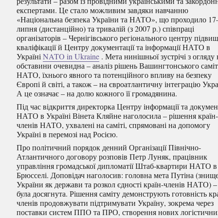
результати – разом із провідними українськими та закордо
експертами. Це стало можливим завдяки навчанню
«Національна безпека України та НАТО», що проходило 17
липня (дистанційно) та
тривалій (з 2007 р.) співпраці
організаторів – Чернігівського регіонального центру підви
кваліфікації й Центру документації та інформації НАТО в
Україні
NATO in Ukraine
. Мета нинішньої зустрічі з огляду 
обставини очевидна – аналіз рішень Вашингтонського самі
НАТО, їхнього явного та потенційного впливу на безпеку
Європі й світі, а також – на євроатлантичну інтеграцію Укра
А це означає – на долю кожного її громадянина.
Під час відкриття директорка Центру інформації та докумен
НАТО в Україні Вінета Кляйне наголосила – рішення країн
членів НАТО, ухвалені на саміті, спрямовані на допомогу
Україні в перемозі над Росією.
Про політичний порядок денний Організації Північно-
Атлантичного договору розповів Петр Луняк, працівник
управління громадської дипломатії Штаб-квартири НАТО в
Брюсселі. Доповідач наголосив: головна мета Путіна (знищ
України як держави та розкол єдності країн-членів НАТО) –
була досягнута. Рішення саміту демонструють готовність кр
членів продовжувати підтримувати Україну, зокрема через
поставки систем ППО та ПРО, створення нових логістични