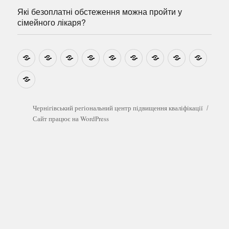
Які безоплатні обстеження можна пройти у
сімейного лікаря?
Новини
Навчально-
Ми
Звіти
Про
План
Розумовські
Реєстрація
Катал
методичні
на
центр
графік
зустрічі
прогр
розробки
Youtube
Які
безоплатні
обстеження
можна
Чернігівський регіональний центр підвищення кваліфікації
пройти
Сайт працює на WordPress
у
сімейного
лікаря?