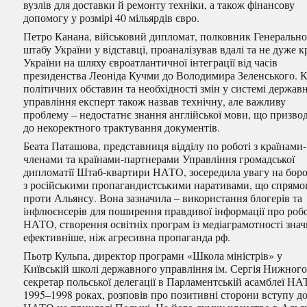
вузлів для доставки й ремонту техніки, а також фінансову
допомогу у розмірі 40 мільярдів євро.
Петро Канана, військовий дипломат, полковник Генеральн
штабу України у відставці, проаналізував вдалі та не дуже 
України на шляху євроатлантичної інтеграції від часів
президенства Леоніда Кучми до Володимира Зеленського. 
політичних обставин та необхідності змін у системі держав
управління експерт також назвав технічну, але важливу
проблему – недостатнє знання англійської мови, що призво
до некоректного трактування документів.
Беата Паташова, представниця відділу по роботі з країнами-
членами та країнами-партнерами Управління громадської
дипломатії Штаб-квартири НАТО, зосередила увагу на боро
з російськими пропагандистськими наративами, що спрямо
проти Альянсу. Вона зазначила – використання блогерів та
інфлюєнсерів для поширення правдивої інформації про роб
НАТО, створення освітніх програм із медіаграмотності зна
ефективніше, ніж агресивна пропаганда рф.
Пьотр Кульпа, директор програми «Школа міністрів» у
Київській школі державного управління ім. Сергія Нижного
секретар польської делегації в Парламентській асамблеї НА
1995–1998 роках, розповів про позитивні сторони вступу д