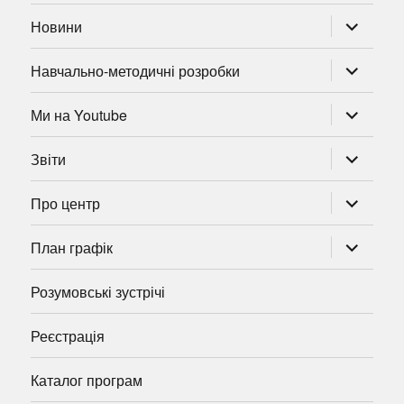
розгорну
Новини
підменю
розгорну
Навчально-методичні розробки
підменю
розгорну
Ми на Youtube
підменю
розгорну
Звіти
підменю
розгорну
Про центр
підменю
розгорну
План графік
підменю
Розумовські зустрічі
Реєстрація
Каталог програм