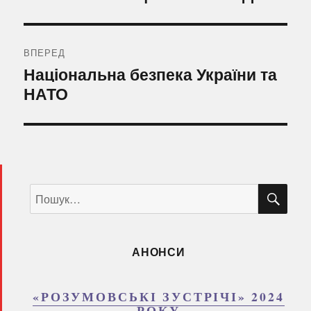
ВПЕРЕД
Наступний
Національна безпека України та
запис:
НАТО
ШУ
Пошук
за
запитом:
АНОНСИ
«РОЗУМОВСЬКІ ЗУСТРІЧІ» 2024
РОКУ