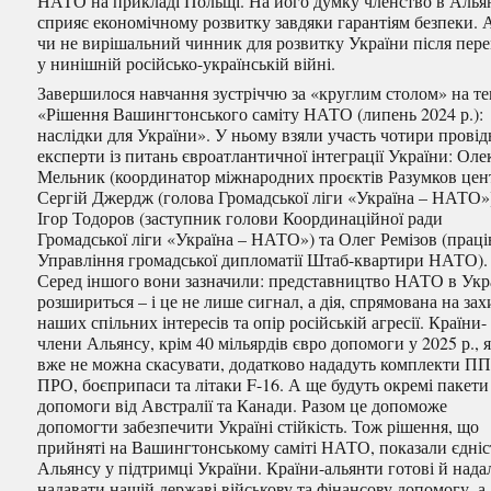
НАТО на прикладі Польщі. На його думку членство в Алья
сприяє економічному розвитку завдяки гарантіям безпеки. 
чи не вирішальний чинник для розвитку України після пер
у нинішній російсько-українській війні.
Завершилося навчання зустріччю за «круглим столом» на т
«Рішення Вашингтонського саміту НАТО (липень 2024 р.):
наслідки для України». У ньому взяли участь чотири провід
експерти із питань євроатлантичної інтеграції України: Оле
Мельник (координатор міжнародних проєктів Разумков цен
Сергій Джердж (голова Громадської ліги «Україна – НАТО»
Ігор Тодоров (заступник голови Координаційної ради
Громадської ліги «Україна – НАТО») та Олег Ремізов (прац
Управління громадської дипломатії Штаб-квартири НАТО).
Серед іншого вони зазначили: представництво НАТО в Укр
розшириться – і це не лише сигнал, а дія, спрямована на зах
наших спільних інтересів та опір російській агресії. Країни-
члени Альянсу, крім 40 мільярдів євро допомоги у 2025 р., 
вже не можна скасувати, додатково нададуть комплекти П
ПРО, боєприпаси та літаки F-16. А ще будуть окремі пакети
допомоги від Австралії та Канади. Разом це допоможе
допомогти забезпечити Україні стійкість. Тож рішення, що
прийняті на Вашингтонському саміті НАТО, показали єдніс
Альянсу у підтримці України. Країни-альянти готові й нада
надавати нашій державі військову та фінансову допомогу, а