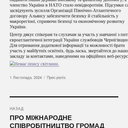
членство України в НАТО стало невідворотнім. Підсумки са
засвідчують зусилля Організації Північно-Атлантичного
договору Альянсу забезпечити безпеку й стабільність у
макрорегіоні, сприяючи безпеці та економічному розвитку
України.
Центр дякує спікерам та слухачам за участь у навчанні з пи
євроатлантичної інтеграції України службовців Чернігівщи
Для отримання додаткової інформації та можливості брати
участь у майбутніх освітніх, будь ласка, звертайтеся до наш
закладу за контактами, наведеними на офіційних веб-ресурс
Оприлюднено
Категорії
1 Листопада, 2024
Прес-реліз
Навігація
записів
НАЗАД
Попередній
ПРО МІЖНАРОДНЕ
запис:
СПІВРОБІТНИЦТВО ГРОМАД