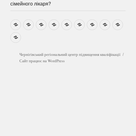
сімейного лікаря?
Новини
Навчально-
Ми
Звіти
Про
План
Розумовські
Реєстрація
Катал
методичні
на
центр
графік
зустрічі
прогр
розробки
Youtube
Які
безоплатні
обстеження
можна
Чернігівський регіональний центр підвищення кваліфікації
пройти
Сайт працює на WordPress
у
сімейного
лікаря?