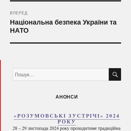
ВПЕРЕД
Наступний
Національна безпека України та
запис:
НАТО
ШУ
Пошук
за
запитом:
АНОНСИ
«РОЗУМОВСЬКІ ЗУСТРІЧІ» 2024
РОКУ
28 – 29 листопада 2024 року проходитиме традиційна