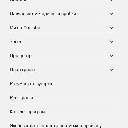
підменю
розгорну
Навчально-методичні розробки
підменю
розгорну
Ми на Youtube
підменю
розгорну
Звіти
підменю
розгорну
Про центр
підменю
розгорну
План графік
підменю
Розумовські зустрічі
Реєстрація
Каталог програм
Які безоплатні обстеження можна пройти у