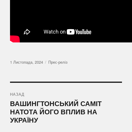
Оприлюднено
Категорії
1 Листопада, 2024
Прес-реліз
Навігація
записів
НАЗАД
Попередній
ВАШИНГТОНСЬКИЙ САМІТ
запис:
НАТОТА ЙОГО ВПЛИВ НА
УКРАЇНУ