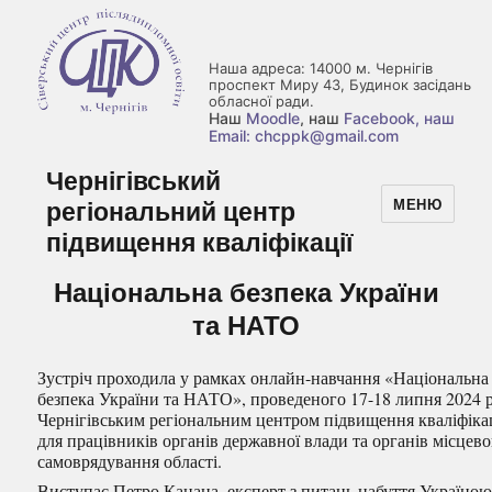
Наша адреса: 14000 м. Чернігів
проспект Миру 43, Будинок засідань
обласної ради.
Наш
Moodle
, наш
Facebook
, наш
Email: chcppk@gmail.com
Чернігівський
регіональний центр
МЕНЮ
підвищення кваліфікації
Національна безпека України
та НАТО
Зустріч проходила у рамках онлайн-навчання «Національна
безпека України та НАТО», проведеного 17-18 липня 2024 р
Чернігівським регіональним центром підвищення кваліфікац
для працівників органів державної влади та органів місцев
самоврядування області.
Виступає Петро Канана, експерт з питань набуття Україно