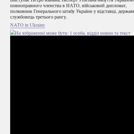
повноправного членства в НАТО, військовий дипломат,
полковник Генерального штабу України у відставці, держа
службовець третього рангу.
NATO in Ukraine