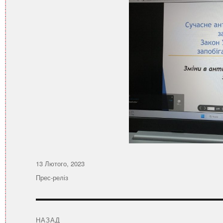
Оприлюднено
13 Лютого, 2023
Категорії
Прес-реліз
Навігація
записів
НАЗАД