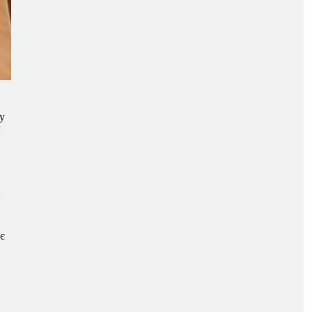
у
и
 є