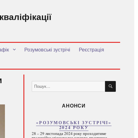
кваліфікації
.
афік
Розумовські зустрічі
Реєстрація
м
ШУКАТИ
Пошук
за
запитом:
АНОНСИ
«РОЗУМОВСЬКІ ЗУСТРІЧІ»
2024 РОКУ
28 – 29 листопада 2024 року проходитиме
традиційна міжнародна науково-практична...