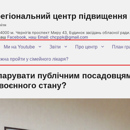
регіональний центр підвищення 
віти
4000 м. Чернігів проспект Миру 43, Будинок засідань обласної ради
 наш
Facebook
, наш Email: chcppk@gmail.com
Ми на Youtube
Звіти
Про центр
План гр
жна пройти у сімейного лікаря?
кларувати публічним посадовця
воєнного стану?