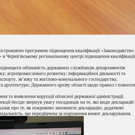
костроковою програмою підвищення кваліфікації «Законодавство 
 в Чернігівському регіональному центрі підвищення кваліфікації
підвищити обізнаність державних службовців департаментів
тку; агропромислового розвитку; інформаційної діяльності та
нспорту, зв’язку та житлово-комунального господарства;
та архітектури; Державного архіву області щодо правил і повнот
ння та виявлення корупції обласної державної адміністрації,
екції-бесіди звернув увагу посадовців на те, які види декларацій
зказав про те, як покроково заповнити декларацію; додаткові
відальність, що передбачена за порушення вимог декларування.