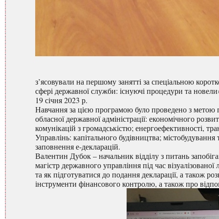
з’ясовували на першому занятті за спеціальною корот
сфері державної служби: існуючі процедури та новели»
19 січня 2023 р.
Навчання за цією програмою було проведено з метою 
обласної державної адміністрації: економічного розви
комунікацій з громадськістю; енергоефективності, тра
Управлінь: капітального будівництва; містобудування 
заповнення е-декларацій.
Валентин Дубок – начальник відділу з питань запобіга
магістр державного управління під час візуалізованої л
та як підготуватися до подання декларації, а також ро
інструменти фінансового контролю, а також про відпо