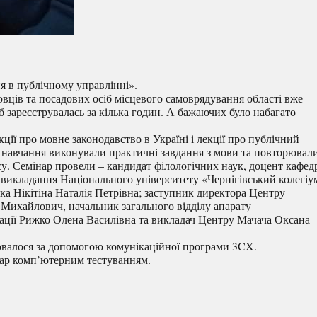
я в публічному управлінні».
вців та посадових осіб місцевого самоврядування області вже
сіб зареєструвалась за кілька годин. А бажаючих було набагато
кції про мовне законодавство в Україні і лекції про публічний
 навчання виконували практичні завдання з мови та повторювал
у. Семінар провели – кандидат філологічних наук, доцент кафед
х викладання Національного університету «Чернігівський колегіу
ка Нікітіна Наталія Петрівна; заступник директора Центру
Михайлович, начальник загального відділу апарату
ації Рижко Олена Василівна та викладач Центру Мачача Оксана
валося за допомогою комунікаційної програми 3CX.
ар комп’ютерним тестуванням.