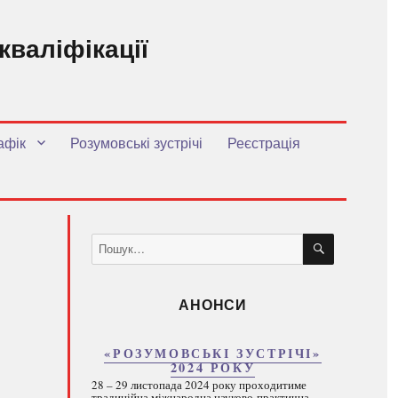
кваліфікації
.
афік
Розумовські зустрічі
Реєстрація
ШУКАТИ
Пошук
за
запитом:
АНОНСИ
«РОЗУМОВСЬКІ ЗУСТРІЧІ»
2024 РОКУ
28 – 29 листопада 2024 року проходитиме
традиційна міжнародна науково-практична...