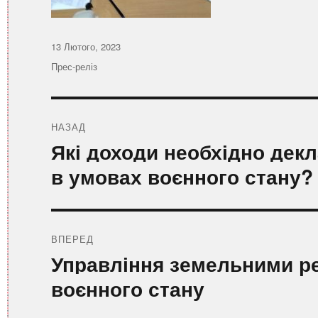
Оприлюднено
13 Лютого, 2023
Категорії
Прес-реліз
Навігація
записів
НАЗАД
Попередній
Які доходи необхідно дек
запис:
в умовах воєнного стану?
ВПЕРЕД
Наступний
Управління земельними р
запис:
воєнного стану