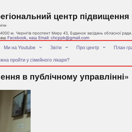
регіональний центр підвищення 
віти
4000 м. Чернігів проспект Миру 43, Будинок засідань обласної ради
 наш
Facebook
, наш Email: chcppk@gmail.com
Ми на Youtube
Звіти
Про центр
План гр
жна пройти у сімейного лікаря?
ення в публічному управлінні»