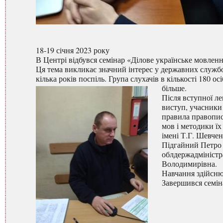
18-19 січня 2023 року
В Центрі відбувся семінар «Ділове українське мовленн
Ця тема викликає значний інтерес у державних службо
кілька років поспіль. Група слухачів в кількості 180 о
більше.
Після вступної ле
виступ, учасники
правила правопис
мов і методики ї
імені Т.Г. Шевчен
Підгайний Петро 
облдержадміністр
Володимирівна.
Навчання здійсню
Завершився семін