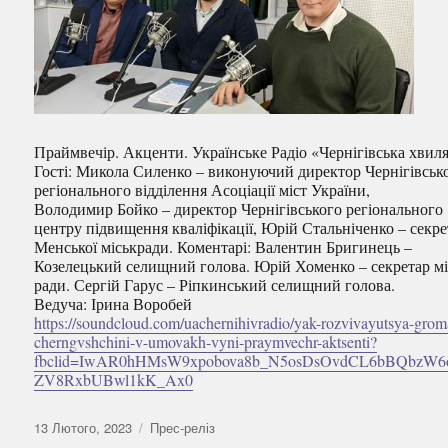
Праймвечір. Акценти. Українське Радіо «Чернігівська хвиля
Гості: Микола Силенко – виконуючий директор Чернігівськ
регіонального відділення Асоціації міст України,
Володимир Бойко – директор Чернігівського регіонального
центру підвищення кваліфікації, Юрій Стальніченко – секре
Менської міськради. Коментарі: Валентин Бригинець –
Козелецький селищний голова. Юрій Хоменко – секретар мі
ради. Сергій Гарус – Ріпкинський селищний голова.
Ведуча: Ірина Воробей
https://soundcloud.com/uachernihivradio/yak-rozvivayutsya-grom
cherngvshchini-v-umovakh-vyni-praymvechr-aktsenti?
fbclid=IwAR0hHMsW9xpobova8b_N5osDsOvdCL6bBQbzW6
ZV8RxbUBwl1kK_Ax0
Оприлюднено
Категорії
13 Лютого, 2023
Прес-реліз