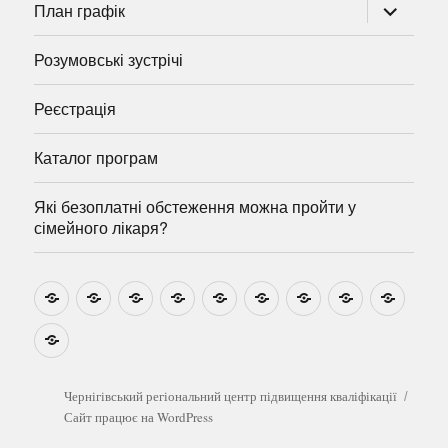
розгорну
План графік
підменю
Розумовські зустрічі
Реєстрація
Каталог програм
Які безоплатні обстеження можна пройти у
сімейного лікаря?
Новини
Навчально-
Ми
Звіти
Про
План
Розумовські
Реєстрація
Катал
методичні
на
центр
графік
зустрічі
прогр
розробки
Youtube
Які
безоплатні
обстеження
можна
Чернігівський регіональний центр підвищення кваліфікації
пройти
Сайт працює на WordPress
у
сімейного