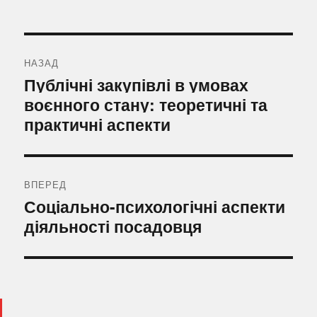
Навігація
записів
НАЗАД
Попередній
Публічні закупівлі в умовах
запис:
воєнного стану: теоретичні та
практичні аспекти
ВПЕРЕД
Наступний
Соціально-психологічні аспекти
запис:
діяльності посадовця