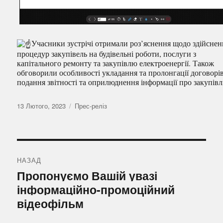
Учасники зустрічі отримали роз’яснення щодо здійснен
процедур закупівель на будівельні роботи, послуги з
капітального ремонту та закупівлю електроенергії. Також
обговорили особливості укладання та пролонгації договорів
подання звітності та оприлюднення інформації про закупівл
Оприлюднено
Категорії
13 Лютого, 2023
Прес-реліз
Навігація
записів
НАЗАД
Попередній
Пропонуємо Вашій увазі
запис:
інформаційно-промоційний
відеофільм