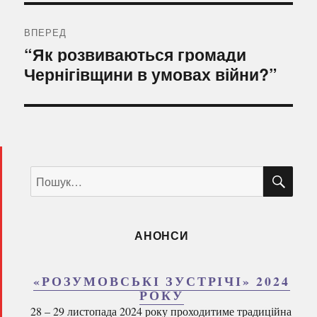
ВПЕРЕД
Наступний
“Як розвиваються громади
запис:
Чернігівщини в умовах війни?”
ШУ
Пошук
за
запитом:
АНОНСИ
«РОЗУМОВСЬКІ ЗУСТРІЧІ» 2024
РОКУ
28 – 29 листопада 2024 року проходитиме традиційна