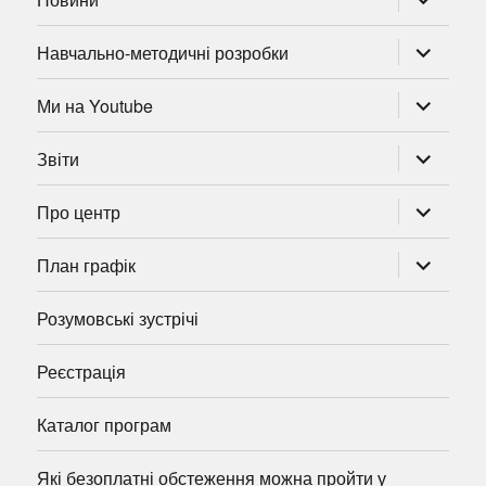
підменю
розгорну
Навчально-методичні розробки
підменю
розгорну
Ми на Youtube
підменю
розгорну
Звіти
підменю
розгорну
Про центр
підменю
розгорну
План графік
підменю
Розумовські зустрічі
Реєстрація
Каталог програм
Які безоплатні обстеження можна пройти у