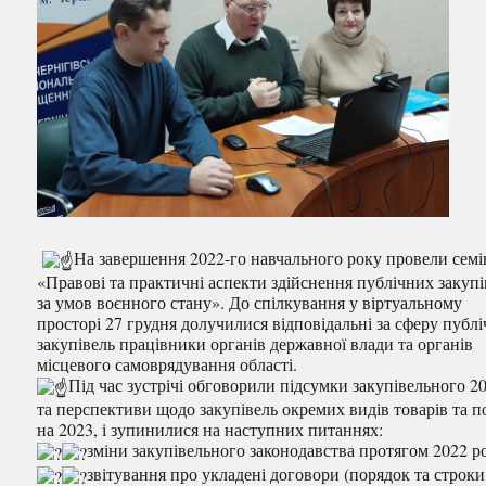
На завершення 2022-го навчального року провели семі
«Правові та практичні аспекти здійснення публічних закупі
за умов воєнного стану». До спілкування у віртуальному
просторі 27 грудня долучилися відповідальні за сферу публ
закупівель працівники органів державної влади та органів
місцевого самоврядування області.
Під час зустрічі обговорили підсумки закупівельного 20
та перспективи щодо закупівель окремих видів товарів та п
на 2023, і зупинилися на наступних питаннях:
зміни закупівельного законодавства протягом 2022 р
звітування про укладені договори (порядок та строки