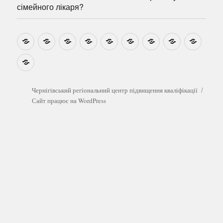
сімейного лікаря?
Новини
Навчально-
Ми
Звіти
Про
План
Розумовські
Реєстрація
Катал
методичні
на
центр
графік
зустрічі
прогр
розробки
Youtube
Які
безоплатні
обстеження
можна
Чернігівський регіональний центр підвищення кваліфікації
пройти
Сайт працює на WordPress
у
сімейного
лікаря?