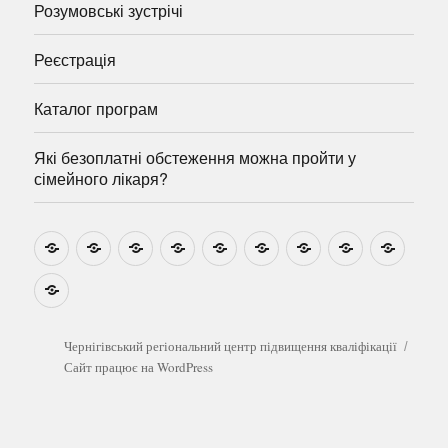
Розумовські зустрічі
Реєстрація
Каталог програм
Які безоплатні обстеження можна пройти у
сімейного лікаря?
Новини
Навчально-
Ми
Звіти
Про
План
Розумовські
Реєстрація
Катал
методичні
на
центр
графік
зустрічі
прогр
розробки
Youtube
Які
безоплатні
обстеження
можна
Чернігівський регіональний центр підвищення кваліфікації
пройти
Сайт працює на WordPress
у
сімейного
лікаря?