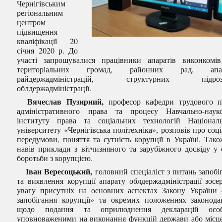
Чернігівським
регіональним
центром
підвищення
кваліфікації 20
січня 2020 р. До
участі запрошувалися працівники апаратів виконкомі
територіальних громад, районних рад, апар
райдержадміністрацій, структурних підрозд
облдержадміністрації.
Вячеслав Пузирний,
професор кафедри трудового п
адміністративного права та процесу Навчально-наук
інституту права та соціальних технологій Націонал
університету «Чернігівська політехніка», розповів про соці
передумови, поняття та сутність корупції в Україні. Тако
навів приклади з вітчизняного та зарубіжного досвіду у 
боротьби з корупцією.
Іван Вересоцький,
головний спеціаліст з питань запобі
та виявлення корупції апарату облдержадміністрації зосе
увагу присутніх на основних аспектах Закону України
запобігання корупції» та окремих положеннях законода
щодо подання та оприлюднення декларацій особ
уповноваженими на виконання функцій держави або місц