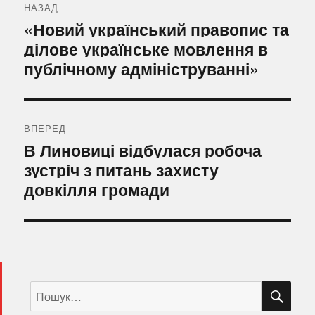
записів
НАЗАД
Попередній
«Новий український правопис та
запис:
ділове українське мовлення в
публічному адмініструванні»
ВПЕРЕД
Наступний
В Линовиці відбулася робоча
запис:
зустріч з питань захисту
довкілля громади
ШУ
Пошук
за
запитом: