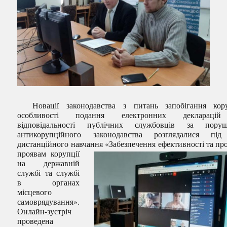
Новації законодавства з питань запобігання коруп
особливості подання електронних деклараці
відповідальності публічних службовців за поруш
антикорупційного законодавства розглядалися під
дистанційного навчання
«Забезпечення ефективності та про
проявам корупції
на державній
службі та службі
в органах
місцевого
самоврядування».
Онлайн-зустріч
проведена