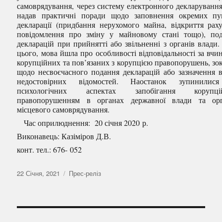
самоврядування, через систему електронного декларування
надав практичні поради щодо заповнення окремих пу
декларації (придбання нерухомого майна, відкриття раху
повідомлення про зміну у майновому стані тощо), по
декларацій при прийнятті або звільненні з органів влади.
цього, мова йшла про особливості відповідальності за вчи
корупційних та пов’язаних з корупцією правопорушень, зо
щодо несвоєчасного подання декларацій або зазначення 
недостовірних відомостей. Наостанок зупинилис
психологічних аспектах запобігання корупці
правопорушенням в органах державної влади та орг
місцевого самоврядування.
Час оприлюднення: 20 січня 2020 р.
Виконавець: Казіміров Д.В.
конт. тел.: 676- 052
Оприлюднено
Категорії
22 Січня, 2021
Прес-реліз
Навігація