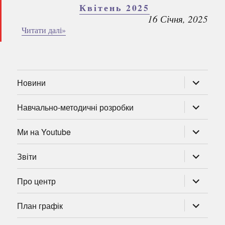
Квітень 2025
16 Січня, 2025
Читати далі»
розгорну
Новини
підменю
розгорну
Навчально-методичні розробки
підменю
розгорну
Ми на Youtube
підменю
розгорну
Звіти
підменю
розгорну
Про центр
підменю
розгорну
План графік
підменю