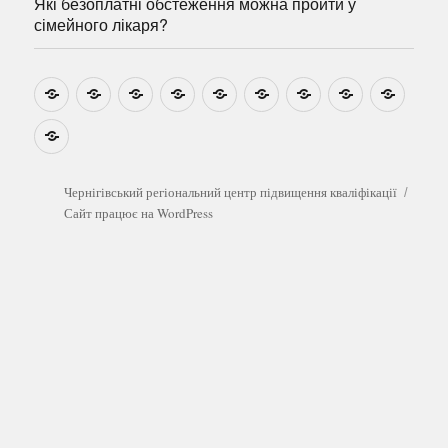
Які безоплатні обстеження можна пройти у
сімейного лікаря?
Новини
Навчально-
Ми
Звіти
Про
План
Розумовські
Реєстрація
Катал
методичні
на
центр
графік
зустрічі
прогр
розробки
Youtube
Які
безоплатні
обстеження
можна
Чернігівський регіональний центр підвищення кваліфікації
пройти
Сайт працює на WordPress
у
сімейного
лікаря?