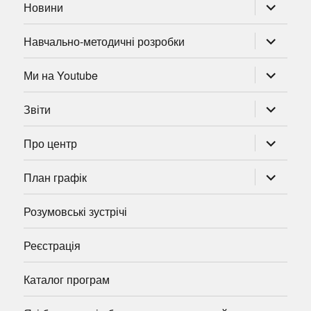
розгорну
Новини
підменю
розгорну
Навчально-методичні розробки
підменю
розгорну
Ми на Youtube
підменю
розгорну
Звіти
підменю
розгорну
Про центр
підменю
розгорну
План графік
підменю
Розумовські зустрічі
Реєстрація
Каталог програм