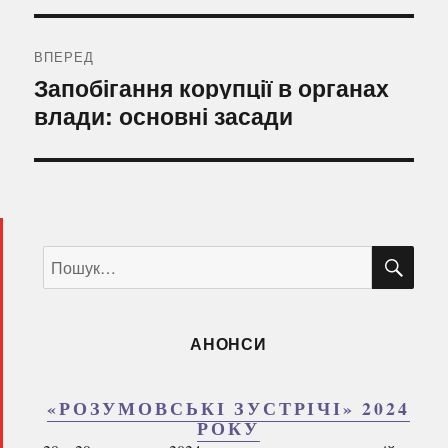
ВПЕРЕД
Наступний
Запобігання корупції в органах
запис:
влади: основні засади
ШУ
Пошук
за
запитом:
АНОНСИ
«РОЗУМОВСЬКІ ЗУСТРІЧІ» 2024
РОКУ