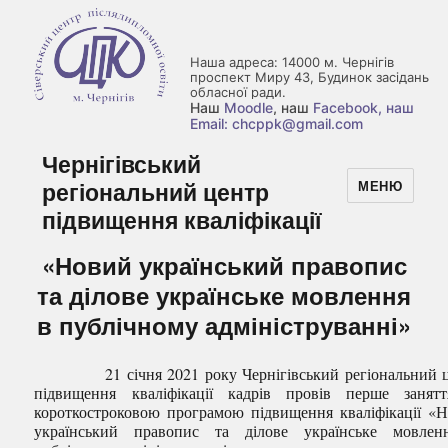
Наша адреса: 14000 м. Чернігів
проспект Миру 43, Будинок засідань
обласної ради.
Наш
Moodle
, наш
Facebook
, наш
Email: chcppk@gmail.com
Чернігівський
регіональний центр
МЕНЮ
підвищення кваліфікації
«Новий український правопис
та ділове українське мовлення
в публічному адмініструванні»
21 січня 2021 року Чернігівський регіональний ц
підвищення кваліфікації кадрів провів перше занят
короткостроковою програмою підвищення кваліфікації «
український правопис та ділове українське мовлен