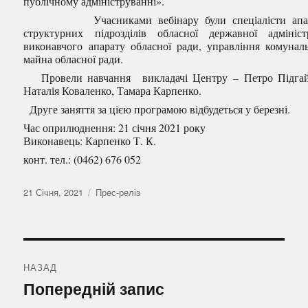
публічному адмініструванні».
Учасниками вебінару були спеціалісти апар
структурних підрозділів обласної державної адміністр
виконавчого апарату обласної ради, управління комунал
майна обласної ради.
Провели навчання викладачі Центру – Петро Підгай
Наталія Коваленко, Тамара Карпенко.
Друге заняття за цією програмою відбудеться у березні.
Час оприлюднення: 21 січня 2021 року
Виконавець: Карпенко Т. К.
конт. тел.: (0462) 676 052
Оприлюднено
Категорії
21 Січня, 2021
Прес-реліз
Навігація
записів
НАЗАД
Попередній
Попередній запис
запис: