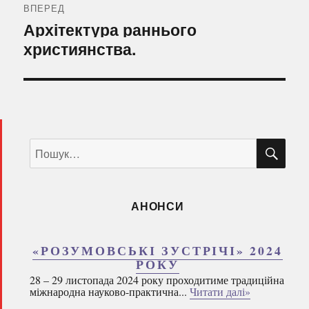
ВПЕРЕД
Наступний
Архітектура раннього
запис:
християнства.
ШУ
Пошук
за
запитом:
АНОНСИ
«РОЗУМОВСЬКІ ЗУСТРІЧІ» 2024
РОКУ
28 – 29 листопада 2024 року проходитиме традиційна
міжнародна науково-практична...
Читати далі»