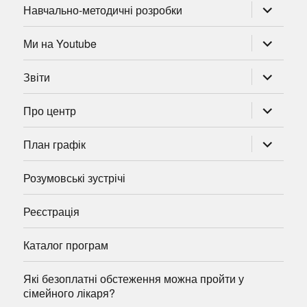
розгорну
Навчально-методичні розробки
підменю
розгорну
Ми на Youtube
підменю
розгорну
Звіти
підменю
розгорну
Про центр
підменю
розгорну
План графік
підменю
Розумовські зустрічі
Реєстрація
Каталог програм
Які безоплатні обстеження можна пройти у
сімейного лікаря?