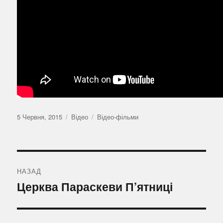
Оприлюднено
Формат
Категорії
5 Червня, 2015
Відео
Відео-фільми
Навігація
записів
НАЗАД
Попередній
Церква Параскеви П’ятниці
запис: