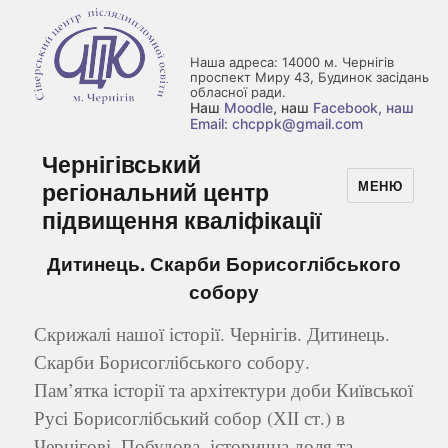
Наша адреса: 14000 м. Чернігів
проспект Миру 43, Будинок засідань
обласної ради.
Наш
Moodle
, наш
Facebook
, наш
Email: chcppk@gmail.com
Чернігівський
регіональний центр
МЕНЮ
підвищення кваліфікації
Дитинець. Скарби Борисоглібського
собору
Скрижалі нашої історії. Чернігів. Дитинець.
Скарби Борисоглібського собору.
Пам’ятка історії та архітектури доби Київської
Русі Борисоглібський собор (ХІІ ст.) в
Чернігові. Побудова, історична доля та