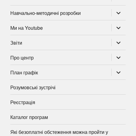
підменю
розгорну
Навчально-методичні розробки
підменю
розгорну
Ми на Youtube
підменю
розгорну
Звіти
підменю
розгорну
Про центр
підменю
розгорну
План графік
підменю
Розумовські зустрічі
Реєстрація
Каталог програм
Які безоплатні обстеження можна пройти у