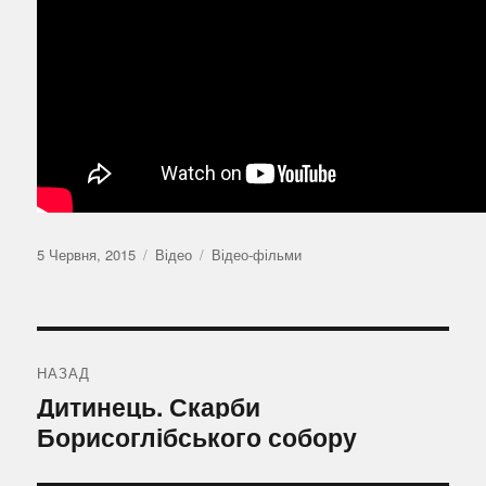
Оприлюднено
Формат
Категорії
5 Червня, 2015
Відео
Відео-фільми
Навігація
записів
НАЗАД
Попередній
Дитинець. Скарби
запис:
Борисоглібського собору