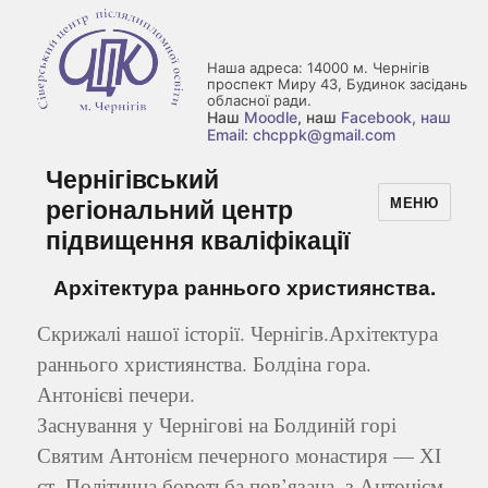
Наша адреса: 14000 м. Чернігів
проспект Миру 43, Будинок засідань
обласної ради.
Наш
Moodle
, наш
Facebook
, наш
Email: chcppk@gmail.com
Чернігівський
регіональний центр
МЕНЮ
підвищення кваліфікації
Архітектура раннього християнства.
Скрижалі нашої історії. Чернігів.Архітектура
раннього християнства. Болдіна гора.
Антонієві печери.
Заснування у Чернігові на Болдиній горі
Святим Антонієм печерного монастиря — ХІ
ст. Політична боротьба пов’язана, з Антонієм.