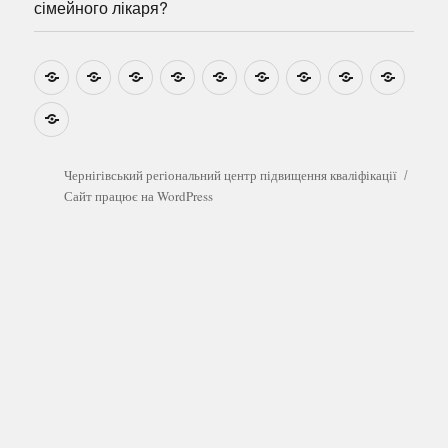
сімейного лікаря?
Новини
Навчально-
Ми
Звіти
Про
План
Розумовські
Реєстрація
Катал
методичні
на
центр
графік
зустрічі
прогр
розробки
Youtube
Які
безоплатні
обстеження
можна
Чернігівський регіональний центр підвищення кваліфікації
пройти
Сайт працює на WordPress
у
сімейного
лікаря?