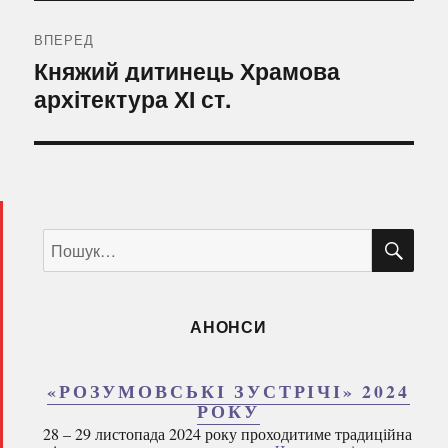
ВПЕРЕД
Наступний
Княжий дитинець Храмова
запис:
архітектура ХІ ст.
ШУ
Пошук
за
запитом:
АНОНСИ
«РОЗУМОВСЬКІ ЗУСТРІЧІ» 2024
РОКУ
28 – 29 листопада 2024 року проходитиме традиційна