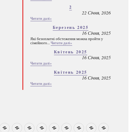
2
22 Січня, 2026
Читати далі»
Березень 2025
16 Січня, 2025
Які безоплатні обстеження можна пройти у
сімейного...
Читати далі»
Квітень 2025
16 Січня, 2025
Читати далі»
Квітень 2025
16 Січня, 2025
Читати далі»
овини
Навчально-
Ми
Звіти
Про
План
Розумовські
Реєстрація
Каталог
Які
методичні
на
центр
графік
зустрічі
програм
безоплатні