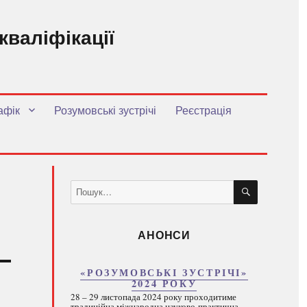
кваліфікації
.
афік
Розумовські зустрічі
Реєстрація
ШУКАТИ
Пошук
за
запитом:
АНОНСИ
«РОЗУМОВСЬКІ ЗУСТРІЧІ»
2024 РОКУ
28 – 29 листопада 2024 року проходитиме
традиційна міжнародна науково-практична...