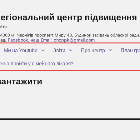
регіональний центр підвищення 
віти
4000 м. Чернігів проспект Миру 43, Будинок засідань обласної ради
 наш
Facebook
, наш Email: chcppk@gmail.com
Ми на Youtube
Звіти
Про центр
План гр
жна пройти у сімейного лікаря?
вантажити