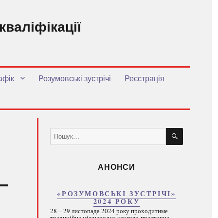
кваліфікації
.
афік
Розумовські зустрічі
Реєстрація
ШУКАТИ
Пошук
за
запитом:
АНОНСИ
«РОЗУМОВСЬКІ ЗУСТРІЧІ»
2024 РОКУ
28 – 29 листопада 2024 року проходитиме
традиційна міжнародна науково-практична...