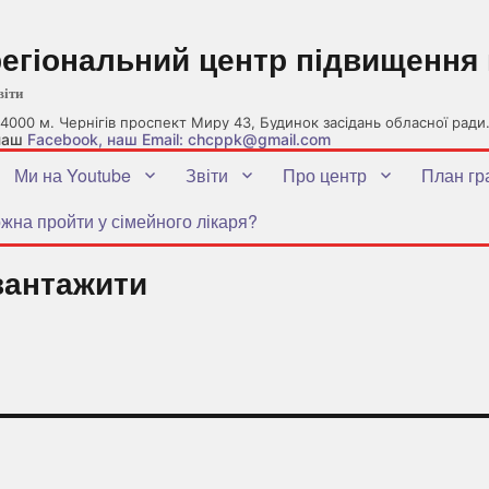
регіональний центр підвищення 
віти
4000 м. Чернігів проспект Миру 43, Будинок засідань обласної ради
 наш
Facebook
, наш Email: chcppk@gmail.com
Ми на Youtube
Звіти
Про центр
План гр
жна пройти у сімейного лікаря?
вантажити