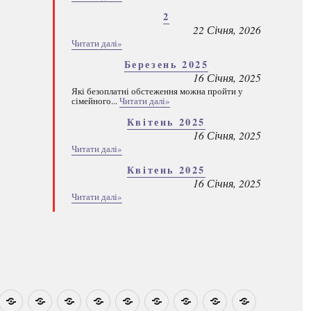
2
22 Січня, 2026
Читати далі»
Березень 2025
16 Січня, 2025
Які безоплатні обстеження можна пройти у
сімейного...
Читати далі»
Квітень 2025
16 Січня, 2025
Читати далі»
Квітень 2025
16 Січня, 2025
Читати далі»
овини
Навчально-
Ми
Звіти
Про
План
Розумовські
Реєстрація
Каталог
Які
методичні
на
центр
графік
зустрічі
програм
безоплатні