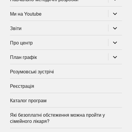
підменю
розгорну
Ми на Youtube
підменю
розгорну
Звіти
підменю
розгорну
Про центр
підменю
розгорну
План графік
підменю
Розумовські зустрічі
Реєстрація
Каталог програм
Які безоплатні обстеження можна пройти у
сімейного лікаря?