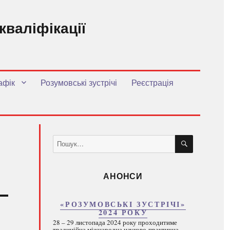
кваліфікації
.
афік
Розумовські зустрічі
Реєстрація
ШУКАТИ
Пошук
за
запитом:
АНОНСИ
«РОЗУМОВСЬКІ ЗУСТРІЧІ»
2024 РОКУ
28 – 29 листопада 2024 року проходитиме
традиційна міжнародна науково-практична...