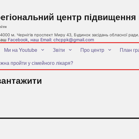
регіональний центр підвищення 
віти
4000 м. Чернігів проспект Миру 43, Будинок засідань обласної ради
 наш
Facebook
, наш Email: chcppk@gmail.com
Ми на Youtube
Звіти
Про центр
План гр
жна пройти у сімейного лікаря?
вантажити