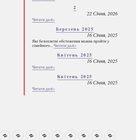
2
22 Січня, 2026
Читати далі»
Березень 2025
16 Січня, 2025
Які безоплатні обстеження можна пройти у
сімейного...
Читати далі»
Квітень 2025
16 Січня, 2025
Читати далі»
Квітень 2025
16 Січня, 2025
Читати далі»
овини
Навчально-
Ми
Звіти
Про
План
Розумовські
Реєстрація
Каталог
Які
методичні
на
центр
графік
зустрічі
програм
безоплатні