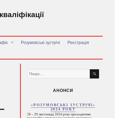
кваліфікації
.
афік
Розумовські зустрічі
Реєстрація
ШУКАТИ
Пошук
за
запитом:
АНОНСИ
«РОЗУМОВСЬКІ ЗУСТРІЧІ»
2024 РОКУ
28 – 29 листопада 2024 року проходитиме
традиційна міжнародна науково-практична...