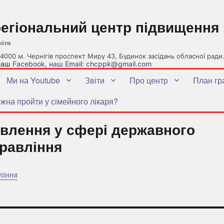
регіональний центр підвищення 
віти
4000 м. Чернігів проспект Миру 43, Будинок засідань обласної ради
 наш
Facebook
, наш Email: chcppk@gmail.com
Ми на Youtube
Звіти
Про центр
План гр
жна пройти у сімейного лікаря?
овлення у сфері державного
равління
ління