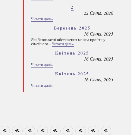
2
22 Січня, 2026
Читати далі»
Березень 2025
16 Січня, 2025
Які безоплатні обстеження можна пройти у
сімейного...
Читати далі»
Квітень 2025
16 Січня, 2025
Читати далі»
Квітень 2025
16 Січня, 2025
Читати далі»
овини
Навчально-
Ми
Звіти
Про
План
Розумовські
Реєстрація
Каталог
Які
методичні
на
центр
графік
зустрічі
програм
безоплатні