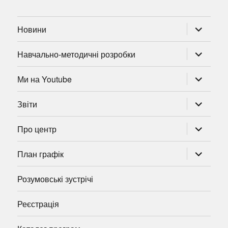
розгорну
Новини
підменю
розгорну
Навчально-методичні розробки
підменю
розгорну
Ми на Youtube
підменю
розгорну
Звіти
підменю
розгорну
Про центр
підменю
розгорну
План графік
підменю
Розумовські зустрічі
Реєстрація