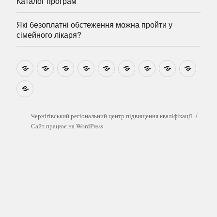
Каталог програм
Які безоплатні обстеження можна пройти у
сімейного лікаря?
Новини
Навчально-
Ми
Звіти
Про
План
Розумовські
Реєстрація
Катал
методичні
на
центр
графік
зустрічі
прогр
розробки
Youtube
Які
безоплатні
обстеження
можна
Чернігівський регіональний центр підвищення кваліфікації
пройти
Сайт працює на WordPress
у
сімейного
лікаря?