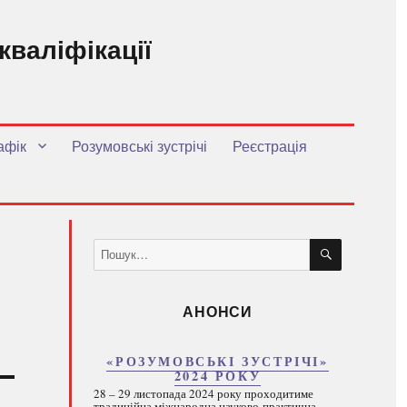
кваліфікації
.
афік
Розумовські зустрічі
Реєстрація
ШУКАТИ
Пошук
за
запитом:
АНОНСИ
«РОЗУМОВСЬКІ ЗУСТРІЧІ»
2024 РОКУ
28 – 29 листопада 2024 року проходитиме
традиційна міжнародна науково-практична...