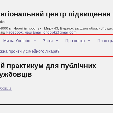
регіональний центр підвищення 
віти
4000 м. Чернігів проспект Миру 43, Будинок засідань обласної ради
 наш
Facebook
, наш Email: chcppk@gmail.com
Ми на Youtube
Звіти
Про центр
План гр
жна пройти у сімейного лікаря?
й практикум для публічних
ужбовців
бовців