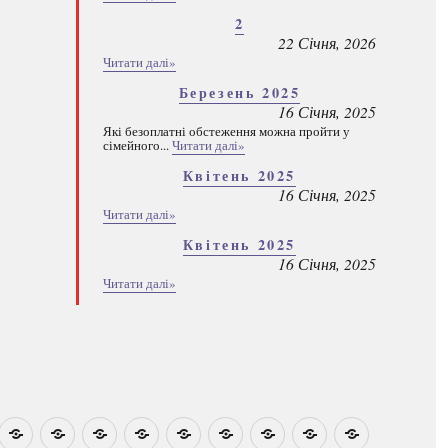
2
22 Січня, 2026
Читати далі»
Березень 2025
16 Січня, 2025
Які безоплатні обстеження можна пройти у
сімейного...
Читати далі»
Квітень 2025
16 Січня, 2025
Читати далі»
Квітень 2025
16 Січня, 2025
Читати далі»
овини
Навчально-
Ми
Звіти
Про
План
Розумовські
Реєстрація
Каталог
Які
методичні
на
центр
графік
зустрічі
програм
безоплатні