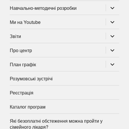
розгорну
Навчально-методичні розробки
підменю
розгорну
Ми на Youtube
підменю
розгорну
Звіти
підменю
розгорну
Про центр
підменю
розгорну
План графік
підменю
Розумовські зустрічі
Реєстрація
Каталог програм
Які безоплатні обстеження можна пройти у
сімейного лікаря?