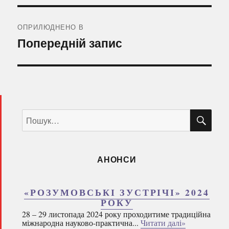
Навігація
записів
ОПРИЛЮДНЕНО В
Попередній запис
ШУ
Пошук
за
запитом:
АНОНСИ
«РОЗУМОВСЬКІ ЗУСТРІЧІ» 2024
РОКУ
28 – 29 листопада 2024 року проходитиме традиційна
міжнародна науково-практична...
Читати далі»