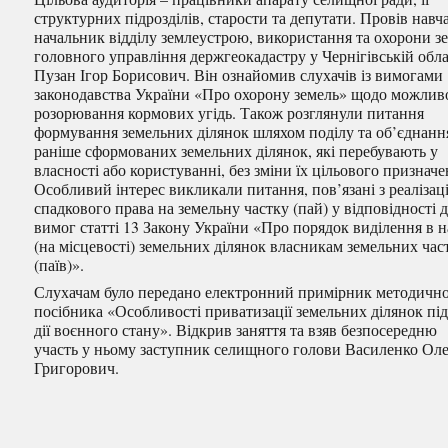
структурних підрозділів, старости та депутати. Провів навч
начальник відділу землеустрою, використання та охорони з
головного управління
держгеокадастру у Чернігівській обла
Пузан Ігор Борисович. Він ознайомив слухачів із вимогами
законодавства України «Про охорону земель» щодо можлив
розорювання кормових угідь. Також розглянули питання
формування земельних ділянок шляхом поділу та об’єднанн
раніше сформованих земельних ділянок, які перебувають у
власності або користуванні, без зміни їх цільового призначе
Особливий інтерес викликали питання, пов’язані з реалізац
спадкового права на земельну частку (пай) у відповідності 
вимог статті 13 Закону України «Про порядок виділення в н
(на місцевості) земельних ділянок власникам земельних час
(паїв)».
Слухачам було передано електронний примірник методичн
посібника «Особливості приватизації земельних ділянок під
дії воєнного стану». Відкрив заняття та взяв безпосередню
участь у ньому заступник селищного голови Василенко Ол
Григорович.