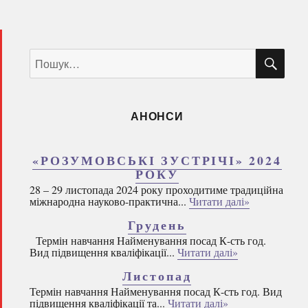
ШУ
Пошук
за
запитом:
АНОНСИ
«РОЗУМОВСЬКІ ЗУСТРІЧІ» 2024
РОКУ
28 – 29 листопада 2024 року проходитиме традиційна
міжнародна науково-практична...
Читати далі»
Грудень
Термін навчання Найменування посад К-сть год.
Вид підвищення кваліфікації...
Читати далі»
Листопад
Термін навчання Найменування посад К-сть год. Вид
підвищення кваліфікації та...
Читати далі»