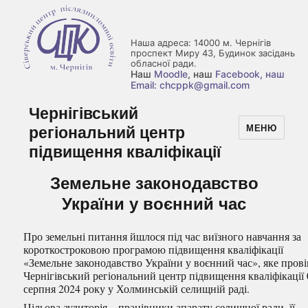
Наша адреса: 14000 м. Чернігів
проспект Миру 43, Будинок засідань
обласної ради.
Наш
Moodle
, наш
Facebook
, наш
Email: chcppk@gmail.com
Чернігівський
регіональний центр
МЕНЮ
підвищення кваліфікації
Земельне законодавство
України у воєнний час
Про земельні питання йшлося під час виїзного навчання за
короткостроковою програмою підвищення кваліфікації
«Земельне законодавство України у воєнний час», яке прові
Чернігівський регіональний центр підвищення кваліфікації 
серпня 2024 року у Холминській селищній раді.
Цільова аудиторія – працівники апарату селищної ради, її