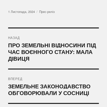
Оприлюднено
Категорії
1 Листопада, 2024
Прес-реліз
Навігація
записів
НАЗАД
Попередній
ПРО ЗЕМЕЛЬНІ ВІДНОСИНИ ПІД
запис:
ЧАС ВОЄННОГО СТАНУ: МАЛА
ДІВИЦЯ
ВПЕРЕД
Наступний
ЗЕМЕЛЬНЕ ЗАКОНОДАВСТВО
запис:
ОБГОВОРЮВАЛИ У СОСНИЦІ