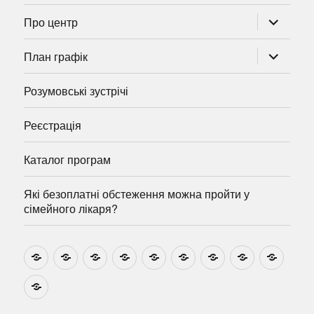
розгорну
Про центр
підменю
розгорну
План графік
підменю
Розумовські зустрічі
Реєстрація
Каталог програм
Які безоплатні обстеження можна пройти у
сімейного лікаря?
Новини
Навчально-
Ми
Звіти
Про
План
Розумовські
Реєстрація
Катал
методичні
на
центр
графік
зустрічі
прогр
розробки
Youtube
Які
безоплатні
обстеження