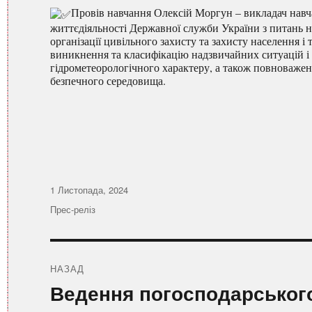
Провів навчання Олексій Моргун –
викладач навч
життєдіяльності Державної служби України з питань 
організації цивільного захисту та захисту населення 
виникнення та класифікацію надзвичайних ситуацій і
гідрометеорологічного характеру, а також повноважен
безпечного середовища.
Оприлюднено
1 Листопада, 2024
Категорії
Прес-реліз
Навігація
записів
НАЗАД
Попередній
Ведення погосподарського
запис: