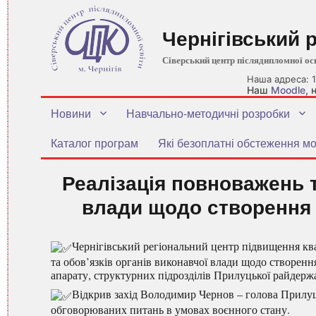
Чернігівський 
Сіверський центр післядипломної ос
Наша адреса: 1
Наш
Moodle
,
Новини
Навчально-методичні розробки
Каталог програм
Які безоплатні обстеження мо
Реалізація повноважень т
влади щодо створення
Чернігівський регіональний центр підвищення ква
та обов’язків органів виконавчої влади щодо створен
апарату, структурних підрозділів Прилуцької райдержа
Відкрив захід Володимир Чернов – голова Прилуць
обговорюваних питань в умовах воєнного стану.