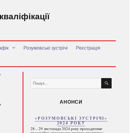
кваліфікації
.
афік
Розумовські зустрічі
Реєстрація
ї
ШУКАТИ
Пошук
за
запитом:
АНОНСИ
ь
«РОЗУМОВСЬКІ ЗУСТРІЧІ»
2024 РОКУ
28 – 29 листопада 2024 року проходитиме
традиційна міжнародна науково-практична...