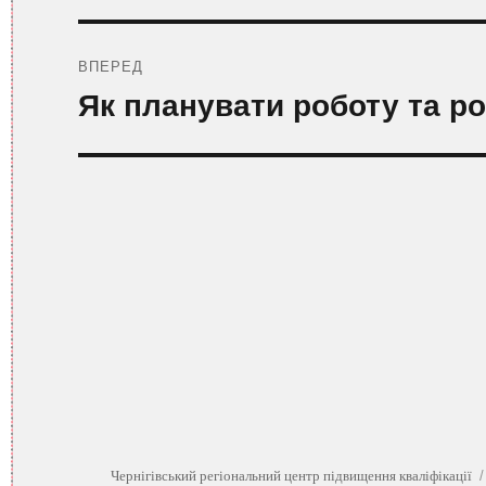
ВПЕРЕД
Наступний
Як планувати роботу та р
запис:
Чернігівський регіональний центр підвищення кваліфікації