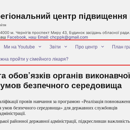
регіональний центр підвищення 
віти
4000 м. Чернігів проспект Миру 43, Будинок засідань обласної ради
 наш
Facebook
, наш Email: chcppk@gmail.com
Ми на Youtube
Звіти
Про центр
План гр
жна пройти у сімейного лікаря?
а обов’язків органів виконавчо
 умов безпечного середовища
ліфікації провів навчання за програмою «Реалізація повноважен
ня умов безпечного середовища» для державних службовців
дміністрації.
кої районної державної адміністрації, підкресливши важливість