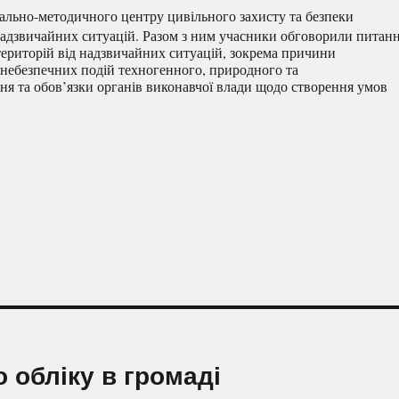
ально-методичного центру цивільного захисту та безпеки
надзвичайних ситуацій. Разом з ним учасники обговорили питан
і територій від надзвичайних ситуацій, зокрема причини
 небезпечних подій техногенного, природного та
ня та обов’язки органів виконавчої влади щодо створення умов
 обліку в громаді