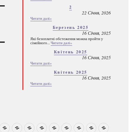
2
22 Січня, 2026
Читати далі»
Березень 2025
16 Січня, 2025
Які безоплатні обстеження можна пройти у
сімейного...
Читати далі»
Квітень 2025
16 Січня, 2025
Читати далі»
Квітень 2025
16 Січня, 2025
Читати далі»
овини
Навчально-
Ми
Звіти
Про
План
Розумовські
Реєстрація
Каталог
Які
методичні
на
центр
графік
зустрічі
програм
безоплатні