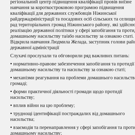
регіональний центр підвищення кваліфікації провів виїзне
навчання за короткостроковою програмою підвищення
кваліфікації для державних службовців Ніжинської
райдержадміністрації та посадових осіб сільських та селищ
рад територіальних громад Ніжинського району, які здійсн
реалізацію державної політики у сфері запобігання та проти
домашньому насильству та/або насильству за ознакою статі.
Відкрила навчання Людмила Желада, заступник голови рай
державної адміністрації
Слухачі прослухали та обговорили ряд важливих питань:
• нормативно-правове забезпечення запобігання та протидії
домашньому насильству та насильству за ознакою статі;
• механізми реагування на проблеми домашнього насильств
громаді;
• форми практичної діяльності громади щодо протидії
насильству;
• вплив війни на цю проблему;
• труднощі ідентифікації постраждалих від домашнього
насильства;
• взаємодія та перенаправлення у сфері запобігання та проти
домашньому насильству;