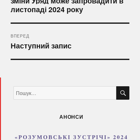
зміни Уряд може запровадити в
листопаді 2024 року
ВПЕРЕД
Наступний
Наступний запис
запис:
ШУ
Пошук
за
запитом:
АНОНСИ
«РОЗУМОВСЬКІ ЗУСТРІЧІ» 2024