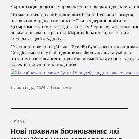
• організація роботи з упровадження програми для кривдник
Означені питання змістовно висвітлили Руслана Нагорна,
начальник відділу з питань сім’ї та гендерної політики
Департаменту сім’ї, молоді та спорту Чернігівської обласної
державної адміністрації та Марина Ігнатенко, головний
спеціаліст цього відділу.
Учасники навчання (більше 30 осіб) були досить активними
Сподіваємося слухачі підвищили рівень знань та умінь в
питаннях запобігання та протидії домашньому насильству т
корекції поведінки кривдників.
Оприлюднено
Категорії
1 Листопада, 2024
Прес-реліз
Навігація
записів
НАЗАД
Попередній
Нові правила бронювання: які
запис: