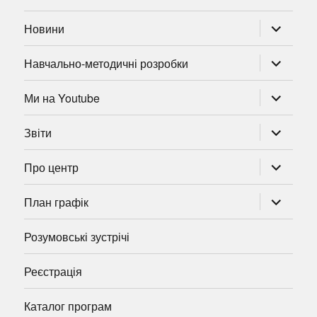
розгорну
Новини
підменю
розгорну
Навчально-методичні розробки
підменю
розгорну
Ми на Youtube
підменю
розгорну
Звіти
підменю
розгорну
Про центр
підменю
розгорну
План графік
підменю
Розумовські зустрічі
Реєстрація
Каталог програм