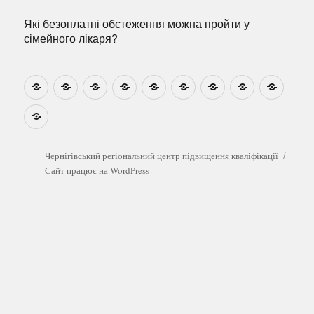
Які безоплатні обстеження можна пройти у
сімейного лікаря?
Новини
Навчально-
Ми
Звіти
Про
План
Розумовські
Реєстрація
Катал
методичні
на
центр
графік
зустрічі
прогр
розробки
Youtube
Які
безоплатні
обстеження
можна
Чернігівський регіональний центр підвищення кваліфікації
пройти
Сайт працює на WordPress
у
сімейного
лікаря?