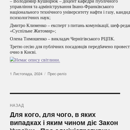
– Володимир Кушнірюк – доцент кафедри публічного
управління та адміністрування Івано-Франківського
національного технічного університету нафти і газу, канди
психологічних наук;
Дмитро Клименко – експерт з питань комунікації, шеф-реда
«Суспільне Житомир»;
Олена Тимошенко – викладач Чернігівського РЦПК.
Третю сесію для публічних посадовців передбачено провес
очно в Києві.
Оприлюднено
Категорії
1 Листопада, 2024
Прес-реліз
Навігація
записів
НАЗАД
Попередній
Для кого, для чого, в яких
запис:
випадках і яким чином діє Закон