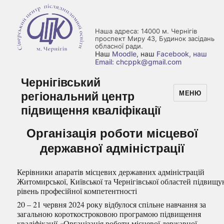
Наша адреса: 14000 м. Чернігів
проспект Миру 43, Будинок засідань
обласної ради.
Наш
Moodle
, наш
Facebook
, наш
Email: chcppk@gmail.com
Чернігівський
регіональний центр
МЕНЮ
підвищення кваліфікації
Організація роботи місцевої
державної адміністрації
Керівники апаратів місцевих державних адміністрацій
Житомирської, Київської та Чернігівської областей підвищ
рівень професійної компетентності
20 – 21 червня 2024 року відбулося спільне навчання за
загальною короткостроковою програмою підвищення
кваліфікації «Організація роботи місцевої державної