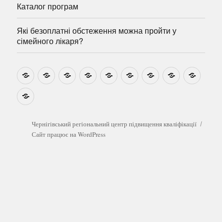
Каталог програм
Які безоплатні обстеження можна пройти у
сімейного лікаря?
Новини
Навчально-
Ми
Звіти
Про
План
Розумовські
Реєстрація
Катал
методичні
на
центр
графік
зустрічі
прогр
розробки
Youtube
Які
безоплатні
обстеження
можна
Чернігівський регіональний центр підвищення кваліфікації
пройти
Сайт працює на WordPress
у
сімейного
лікаря?