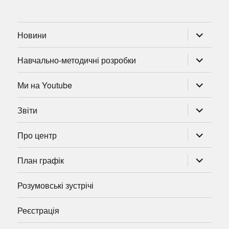
розгорну
Новини
підменю
розгорну
Навчально-методичні розробки
підменю
розгорну
Ми на Youtube
підменю
розгорну
Звіти
підменю
розгорну
Про центр
підменю
розгорну
План графік
підменю
Розумовські зустрічі
Реєстрація