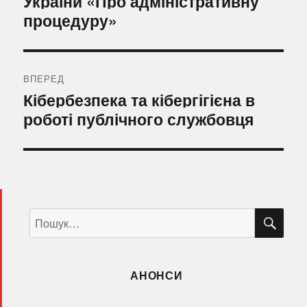
України «Про адміністративну
процедуру»
ВПЕРЕД
Наступний
Кібербезпека та кібергігієна в
запис:
роботі публічного службовця
ШУ
Пошук
за
запитом:
АНОНСИ