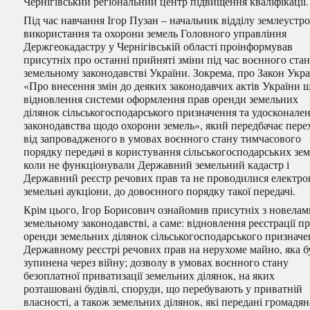
Чернігівський регіональний центр підвищення кваліфікації.
Під час навчання Ігор Пузан – начальник відділу землеустр
використання та охорони земель Головного управління
Держгеокадастру у Чернігівській області
проінформував
присутніх про останні прийняті зміни під час воєнного стан
земельному законодавстві України. Зокрема, про Закон Укр
«Про внесення змін до деяких законодавчих актів України 
відновлення системи оформлення прав оренди земельних
ділянок сільськогосподарського призначення та удосконале
законодавства щодо охорони земель», який передбачає пере
від запровадженого в умовах воєнного стану тимчасового
порядку передачі в користування сільськогосподарських зем
коли не функціонували Державний земельний кадастр і
Державний реєстр речових прав та не проводилися електро
земельні аукціони, до довоєнного порядку такої передачі.
Крім цього, Ігор Борисович ознайомив присутніх з новелам
земельному законодавстві, а саме: відновлення реєстрації п
оренди земельних ділянок сільськогосподарського призначе
Державному реєстрі речових прав на нерухоме майно, яка б
зупинена через війну; дозволу в умовах воєнного стану
безоплатної приватизації земельних ділянок, на яких
розташовані будівлі, споруди, що перебувають у приватній
власності, а також земельних ділянок, які передані громадя