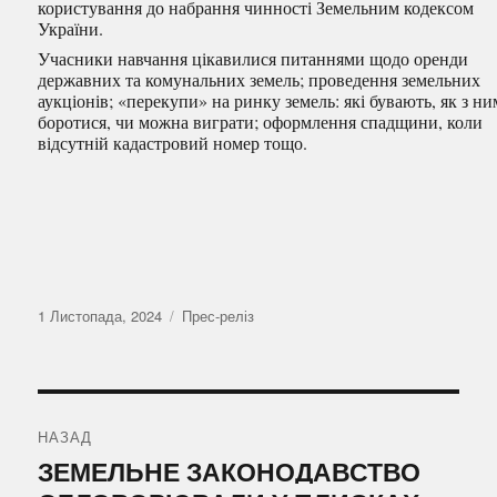
користування до набрання чинності Земельним кодексом
України.
Учасники навчання цікавилися питаннями щодо оренди
державних та комунальних земель; проведення земельних
аукціонів; «перекупи» на ринку земель: які бувають, як з н
боротися, чи можна виграти; оформлення спадщини, коли
відсутній кадастровий номер тощо.
Оприлюднено
Категорії
1 Листопада, 2024
Прес-реліз
Навігація
записів
НАЗАД
Попередній
ЗЕМЕЛЬНЕ ЗАКОНОДАВСТВО
запис: