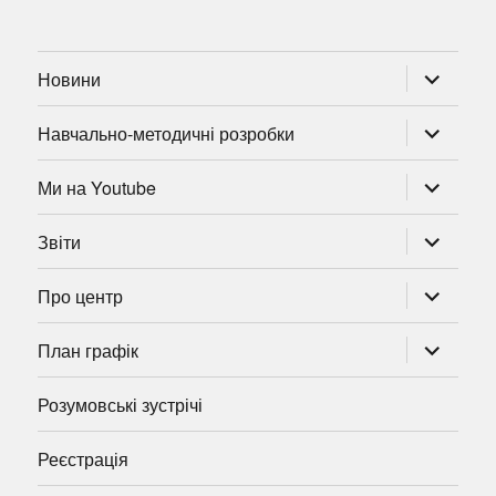
розгорну
Новини
підменю
розгорну
Навчально-методичні розробки
підменю
розгорну
Ми на Youtube
підменю
розгорну
Звіти
підменю
розгорну
Про центр
підменю
розгорну
План графік
підменю
Розумовські зустрічі
Реєстрація