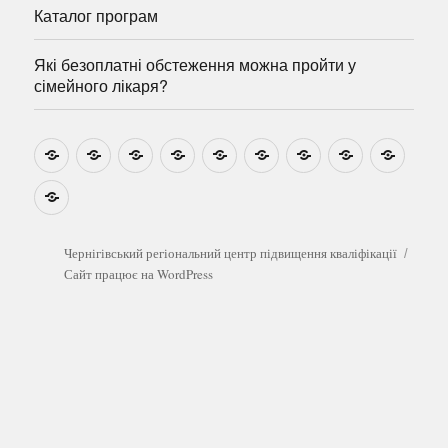
Каталог програм
Які безоплатні обстеження можна пройти у
сімейного лікаря?
Новини
Навчально-
Ми
Звіти
Про
План
Розумовські
Реєстрація
Катал
методичні
на
центр
графік
зустрічі
прогр
розробки
Youtube
Які
безоплатні
обстеження
можна
Чернігівський регіональний центр підвищення кваліфікації
пройти
Сайт працює на WordPress
у
сімейного
лікаря?