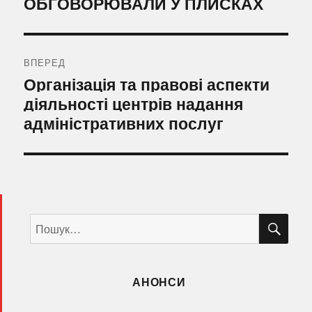
ОБГОВОРЮВАЛИ У ПЛИСКАХ
ВПЕРЕД
Наступний
Організація та правові аспекти
запис:
діяльності центрів надання
адміністративних послуг
ШУ
Пошук
за
запитом:
АНОНСИ