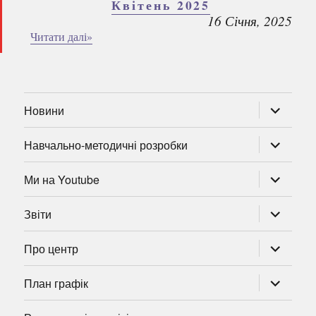
Квітень 2025
16 Січня, 2025
Читати далі»
розгорну
Новини
підменю
розгорну
Навчально-методичні розробки
підменю
розгорну
Ми на Youtube
підменю
розгорну
Звіти
підменю
розгорну
Про центр
підменю
розгорну
План графік
підменю