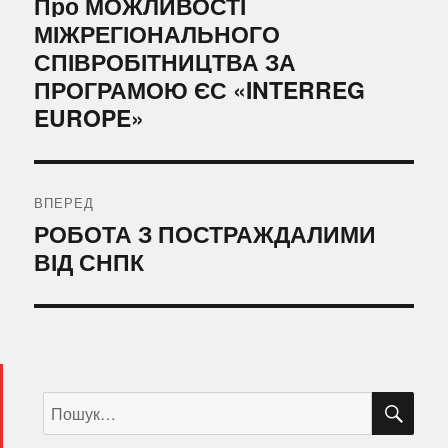
Попередній
Про МОЖЛИВОСТІ
запис:
МІЖРЕГІОНАЛЬНОГО
СПІВРОБІТНИЦТВА ЗА
ПРОГРАМОЮ ЄС «INTERREG
EUROPE»
ВПЕРЕД
Наступний
РОБОТА З ПОСТРАЖДАЛИМИ
запис:
ВІД СНПК
ШУ
Пошук
за
запитом: