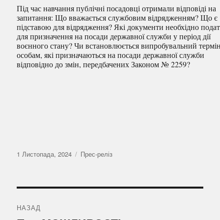
Під час навчання публічні посадовці отримали відповіді на
запитання: Що вважається службовим відрядженням? Що є
підставою для відрядження? Які документи необхідно пода
для призначення на посади державної служби у період дії
воєнного стану? Чи встановлюється випробувальний термі
особам, які призначаються на посади державної служби
відповідно до змін, передбачених Законом № 2259?
Оприлюднено
Категорії
1 Листопада, 2024
Прес-реліз
Навігація
записів
НАЗАД