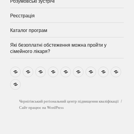
Розумовські зустрічі
Реєстрація
Каталог програм
Які безоплатні обстеження можна пройти у
сімейного лікаря?
Новини
Навчально-
Ми
Звіти
Про
План
Розумовські
Реєстрація
Катал
методичні
на
центр
графік
зустрічі
прогр
розробки
Youtube
Які
безоплатні
обстеження
можна
Чернігівський регіональний центр підвищення кваліфікації
пройти
Сайт працює на WordPress
у
сімейного
лікаря?