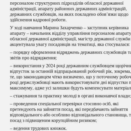
персоналом структурних підрозділів обласної державної
адміністрації, апарату районних державних
адміністрацій,
державних службовців, на яких покладено обов’язки щодо
здійснення кадрової роботи.
У ході навчання Марина Захарченко – заступник керівника
апарату – начальник відділу управління персоналом апарат
обласної державної адміністрації, магістр державної служби
акцентувала увагу посадовців на тематиці, яка стосувалася:
– порядку оформлення відряджень державних службовців т
звітів про відрядження;
– використання у 2024 році державним службовцем щорічн
відпусток за останній відпрацьований робочий рік, зокрема
те, що законодавцем чітко визначено, що у поточному робо
році держслужбовці мають використовувати дні відпустки 
максимуму, адже усі залишки будуть компенсувати матеріал
– стажування та практику молоді в органі виконавчої влади
– проведення спеціальної перевірки стосовно осіб, які
претендують на зайняття посад, які передбачають зайняття
відповідального або особливо відповідального становища, 
посад з підвищеним корупційним ризиком;
– ведення трудових книжок.