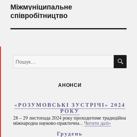
Наступний
Міжмуніципальне
запис:
співробітництво
ШУ
Пошук
за
запитом:
АНОНСИ
«РОЗУМОВСЬКІ ЗУСТРІЧІ» 2024
РОКУ
28 – 29 листопада 2024 року проходитиме традиційна
міжнародна науково-практична...
Читати далі»
Грудень