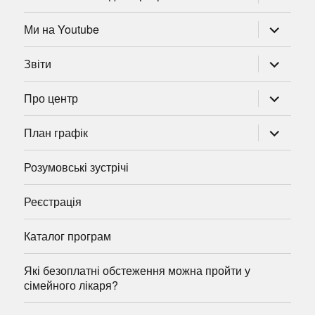
підменю
розгорну
Ми на Youtube
підменю
розгорну
Звіти
підменю
розгорну
Про центр
підменю
розгорну
План графік
підменю
Розумовські зустрічі
Реєстрація
Каталог програм
Які безоплатні обстеження можна пройти у
сімейного лікаря?