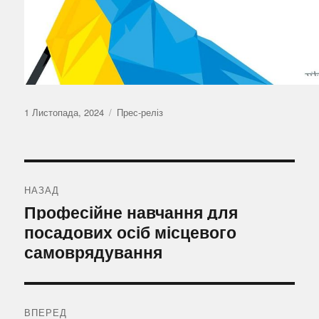
Оприлюднено
Категорії
1 Листопада, 2024
Прес-реліз
Навігація
записів
НАЗАД
Попередній
Професійне навчання для
запис:
посадових осіб місцевого
самоврядування
ВПЕРЕД