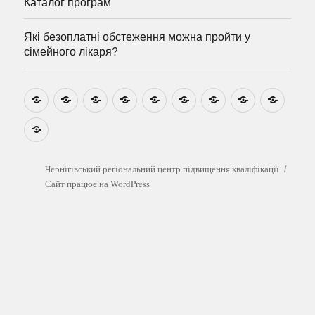
Каталог програм
Які безоплатні обстеження можна пройти у
сімейного лікаря?
Новини
Навчально-
Ми
Звіти
Про
План
Розумовські
Реєстрація
Катал
методичні
на
центр
графік
зустрічі
прогр
розробки
Youtube
Які
безоплатні
обстеження
можна
Чернігівський регіональний центр підвищення кваліфікації
пройти
Сайт працює на WordPress
у
сімейного
лікаря?