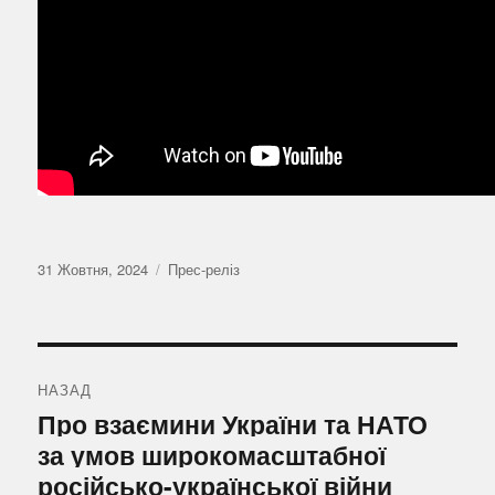
Оприлюднено
Категорії
31 Жовтня, 2024
Прес-реліз
Навігація
записів
НАЗАД
Попередній
Про взаємини України та НАТО
запис:
за умов широкомасштабної
російсько-української війни