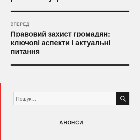
ВПЕРЕД
Наступний
Правовий захист громадян:
запис:
ключові аспекти і актуальні
питання
ШУ
Пошук
за
запитом:
АНОНСИ