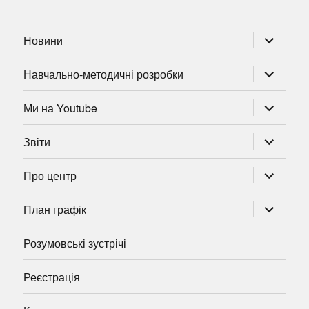
розгорну
Новини
підменю
розгорну
Навчально-методичні розробки
підменю
розгорну
Ми на Youtube
підменю
розгорну
Звіти
підменю
розгорну
Про центр
підменю
розгорну
План графік
підменю
Розумовські зустрічі
Реєстрація