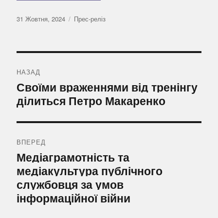
Оприлюднено
Категорії
31 Жовтня, 2024
Прес-реліз
Навігація
записів
НАЗАД
Попередній
Своїми враженнями від тренінгу
запис:
ділиться Петро Макаренко
ВПЕРЕД
Наступний
Медіаграмотність та
запис:
медіакультура публічного
службовця за умов
інформаційної війни