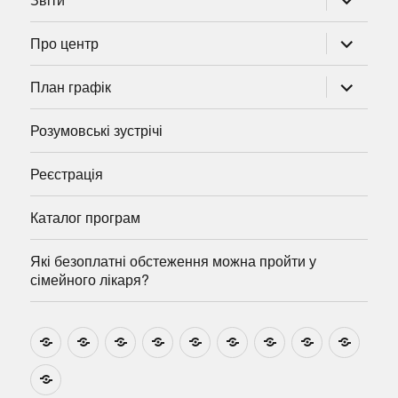
підменю
розгорну
Про центр
підменю
розгорну
План графік
підменю
Розумовські зустрічі
Реєстрація
Каталог програм
Які безоплатні обстеження можна пройти у
сімейного лікаря?
Новини
Навчально-
Ми
Звіти
Про
План
Розумовські
Реєстрація
Катал
методичні
на
центр
графік
зустрічі
прогр
розробки
Youtube
Які
безоплатні