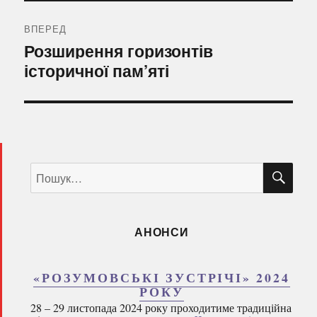
ВПЕРЕД
Наступний
Розширення горизонтів
запис:
історичної пам’яті
ШУ
Пошук
за
запитом:
АНОНСИ
«РОЗУМОВСЬКІ ЗУСТРІЧІ» 2024
РОКУ
28 – 29 листопада 2024 року проходитиме традиційна