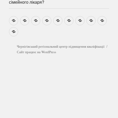
сімейного лікаря?
Новини
Навчально-
Ми
Звіти
Про
План
Розумовські
Реєстрація
Катал
методичні
на
центр
графік
зустрічі
прогр
розробки
Youtube
Які
безоплатні
обстеження
можна
Чернігівський регіональний центр підвищення кваліфікації
пройти
Сайт працює на WordPress
у
сімейного
лікаря?