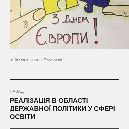
Оприлюднено
Категорії
31 Жовтня, 2024
Прес-реліз
Навігація
записів
НАЗАД
Попередній
РЕАЛІЗАЦІЯ В ОБЛАСТІ
запис:
ДЕРЖАВНОЇ ПОЛІТИКИ У СФЕРІ
ОСВІТИ