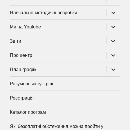
підменю
розгорну
Навчально-методичні розробки
підменю
розгорну
Ми на Youtube
підменю
розгорну
Звіти
підменю
розгорну
Про центр
підменю
розгорну
План графік
підменю
Розумовські зустрічі
Реєстрація
Каталог програм
Які безоплатні обстеження можна пройти у