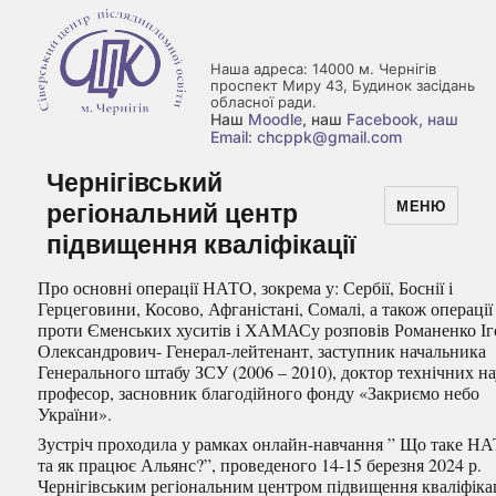
Наша адреса: 14000 м. Чернігів
проспект Миру 43, Будинок засідань
обласної ради.
Наш
Moodle
, наш
Facebook
, наш
Email: chcppk@gmail.com
Чернігівський
регіональний центр
МЕНЮ
підвищення кваліфікації
Про основні операції НАТО, зокрема у: Сербії, Боснії і
Герцеговини, Косово, Афганістані, Сомалі, а також операції
проти Єменських хуситів і ХАМАСу розповів Романенко Іг
Олександрович- Генерал-лейтенант, заступник начальника
Генерального штабу ЗСУ (2006 – 2010), доктор технічних на
професор, засновник благодійного фонду «Закриємо небо
України».
Зустріч проходила у рамках онлайн-навчання ” Що таке Н
та як працює Альянс?”, проведеного 14-15 березня 2024 р.
Чернігівським
регіональним центром підвищення кваліфікац