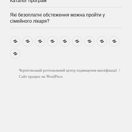
Каталог програм
Які безоплатні обстеження можна пройти у
сімейного лікаря?
Новини
Навчально-
Ми
Звіти
Про
План
Розумовські
Реєстрація
Катал
методичні
на
центр
графік
зустрічі
прогр
розробки
Youtube
Які
безоплатні
обстеження
можна
Чернігівський регіональний центр підвищення кваліфікації
пройти
Сайт працює на WordPress
у
сімейного
лікаря?