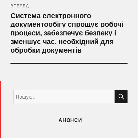
ВПЕРЕД
Наступний
Система електронного
запис:
документообігу спрощує робочі
процеси, забезпечує безпеку і
зменшує час, необхідний для
обробки документів
ШУ
Пошук
за
запитом:
АНОНСИ