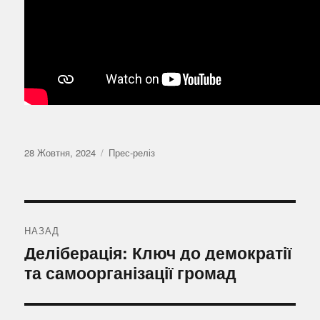
Оприлюднено
Категорії
28 Жовтня, 2024
Прес-реліз
Навігація
записів
НАЗАД
Попередній
Деліберація: Ключ до демократії
запис:
та самоорганізації громад