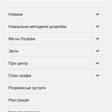
розгорну
Новини
підменю
розгорну
Навчально-методичні розробки
підменю
розгорну
Ми на Youtube
підменю
розгорну
Звіти
підменю
розгорну
Про центр
підменю
розгорну
План графік
підменю
Розумовські зустрічі
Реєстрація