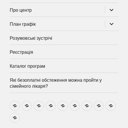
розгорну
Про центр
підменю
розгорну
План графік
підменю
Розумовські зустрічі
Реєстрація
Каталог програм
Які безоплатні обстеження можна пройти у
сімейного лікаря?
Новини
Навчально-
Ми
Звіти
Про
План
Розумовські
Реєстрація
Катал
методичні
на
центр
графік
зустрічі
прогр
розробки
Youtube
Які
безоплатні
обстеження