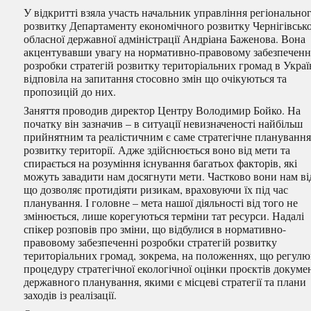
У відкритті взяла участь начальник управління регіонально
розвитку Департаменту економічного розвитку Чернігівсько
обласної державної адміністрації Андріана Баженова. Вона
акцентувавши увагу на нормативно-правовому
забезпеченн
розробки стратегій розвитку територіальних громад в Україн
відповіла на запитання стосовно змін що очікуються та
пропозицій до них.
Заняття проводив директор Центру Володимир Бойко. На
початку він зазначив – в ситуації невизначеності найбільш
прийнятним та реалістичним є саме стратегічне плануванн
розвитку території. Адже здійснюється воно від мети та
спирається на розуміння існування багатьох факторів, які
можуть завадити нам досягнути мети. Частково вони нам ві
що дозволяє протидіяти ризикам, враховуючи їх під час
планування. І головне – мета нашої діяльності від того не
змінюється, лише корегуються терміни тат ресурси. Надалі
спікер розповів про зміни, що відбулися в нормативно-
правовому забезпеченні розробки стратегій розвитку
територіальних громад, зокрема, на положеннях, що регул
процедуру стратегічної екологічної оцінки проєктів докуме
державного планування, якими є місцеві стратегії та плани
заходів із реалізації.