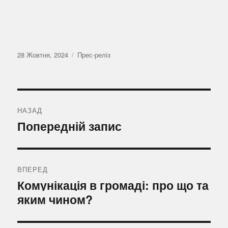
Оприлюднено
Категорії
28 Жовтня, 2024
Прес-реліз
Навігація
записів
НАЗАД
Попередній
Попередній запис
запис:
ВПЕРЕД
Наступний
Комунікація в громаді: про що та
запис:
яким чином?