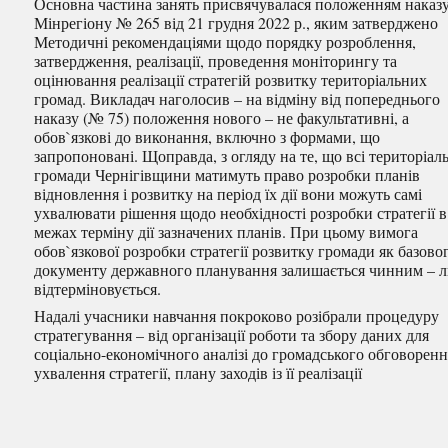
Основна частина занять присвячувалася положенням наказ
Мінрегіону № 265 від 21 грудня 2022 р., яким затверджено
Методичні рекомендаціями щодо порядку розроблення,
затвердження, реалізації, проведення моніторингу та
оцінювання реалізації стратегій розвитку територіальних
громад. Викладач наголосив – на відміну від попереднього
наказу (№ 75) положення нового – не факультативні, а
обов`язкові до виконання, включно з формами, що
запропоновані. Щоправда, з огляду на те, що всі територіал
громади Чернігівщини матимуть право розробки планів
відновлення і розвитку на період їх дії вони можуть самі
ухвалювати рішення щодо необхідності розробки стратегії в
межах терміну дії зазначених планів. При цьому вимога
обов`язкової розробки стратегії розвитку громади як базово
документу державного планування залишається чинним – 
відтерміновується.
Надалі учасники навчання покроково розібрали процедуру
стратегування – від організації роботи та збору даних для
соціально-економічного аналізі до громадського обговоренн
ухвалення стратегії, плану заходів із її реалізації