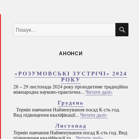
ШУ
Пошук
за
запитом:
АНОНСИ
«РОЗУМОВСЬКІ ЗУСТРІЧІ» 2024
РОКУ
28 – 29 листопада 2024 року проходитиме традиційна
міжнародна науково-практична...
Читати далі»
Грудень
Термін навчання Найменування посад К-сть год.
Вид підвищення кваліфікації...
Читати далі»
Листопад
Термін навчання Найменування посад К-сть год. Вид
підвищення кваліфікації та...
Читати далі»