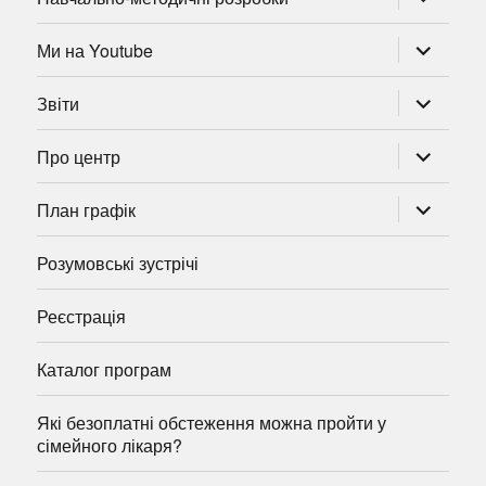
підменю
розгорну
Ми на Youtube
підменю
розгорну
Звіти
підменю
розгорну
Про центр
підменю
розгорну
План графік
підменю
Розумовські зустрічі
Реєстрація
Каталог програм
Які безоплатні обстеження можна пройти у
сімейного лікаря?