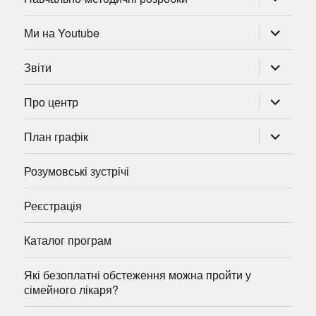
підменю
розгорну
Ми на Youtube
підменю
розгорну
Звіти
підменю
розгорну
Про центр
підменю
розгорну
План графік
підменю
Розумовські зустрічі
Реєстрація
Каталог програм
Які безоплатні обстеження можна пройти у
сімейного лікаря?