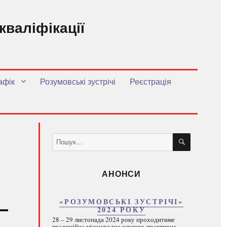
кваліфікації
.
афік
Розумовські зустрічі
Реєстрація
ШУКАТИ
Пошук
за
запитом:
АНОНСИ
«РОЗУМОВСЬКІ ЗУСТРІЧІ»
2024 РОКУ
28 – 29 листопада 2024 року проходитиме
традиційна міжнародна науково-практична...