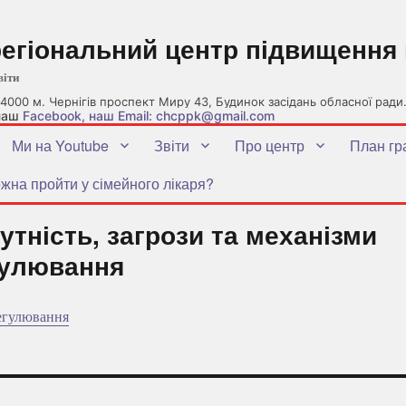
регіональний центр підвищення 
віти
4000 м. Чернігів проспект Миру 43, Будинок засідань обласної ради
 наш
Facebook
, наш Email: chcppk@gmail.com
Ми на Youtube
Звіти
Про центр
План гр
жна пройти у сімейного лікаря?
утність, загрози та механізми
гулювання
регулювання