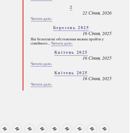
2
22 Січня, 2026
Читати далі»
Березень 2025
16 Січня, 2025
Які безоплатні обстеження можна пройти у
сімейного...
Читати далі»
Квітень 2025
16 Січня, 2025
Читати далі»
Квітень 2025
16 Січня, 2025
Читати далі»
овини
Навчально-
Ми
Звіти
Про
План
Розумовські
Реєстрація
Каталог
Які
методичні
на
центр
графік
зустрічі
програм
безоплатні