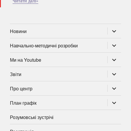
Читати далі»
розгорну
Новини
підменю
розгорну
Навчально-методичні розробки
підменю
розгорну
Ми на Youtube
підменю
розгорну
Звіти
підменю
розгорну
Про центр
підменю
розгорну
План графік
підменю
Розумовські зустрічі