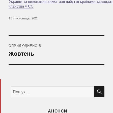
України та виконання вимог для набуття країнами-кандида
членства у ЄС
Оприлюднено
15 Листопада, 2024
Навігація
записів
ОПРИЛЮДНЕНО В
Жовтень
ШУ
Пошук
за
запитом:
АНОНСИ