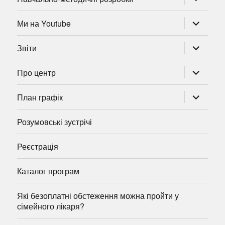
підменю
розгорну
Ми на Youtube
підменю
розгорну
Звіти
підменю
розгорну
Про центр
підменю
розгорну
План графік
підменю
Розумовські зустрічі
Реєстрація
Каталог програм
Які безоплатні обстеження можна пройти у
сімейного лікаря?