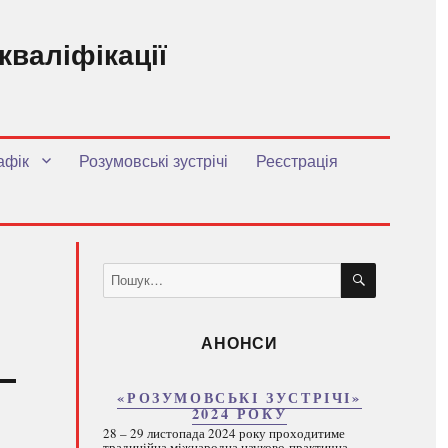
кваліфікації
.
афік
Розумовські зустрічі
Реєстрація
ШУКАТИ
Пошук
за
запитом:
АНОНСИ
«РОЗУМОВСЬКІ ЗУСТРІЧІ»
2024 РОКУ
28 – 29 листопада 2024 року проходитиме
традиційна міжнародна науково-практична...