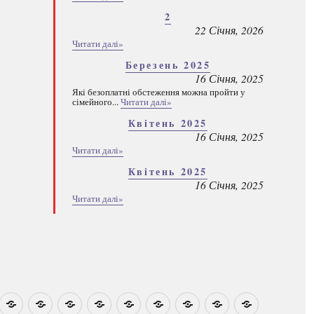
2
22 Січня, 2026
Читати далі»
Березень 2025
16 Січня, 2025
Які безоплатні обстеження можна пройти у
сімейного...
Читати далі»
Квітень 2025
16 Січня, 2025
Читати далі»
Квітень 2025
16 Січня, 2025
Читати далі»
овини
Навчально-
Ми
Звіти
Про
План
Розумовські
Реєстрація
Каталог
Які
методичні
на
центр
графік
зустрічі
програм
безоплатні