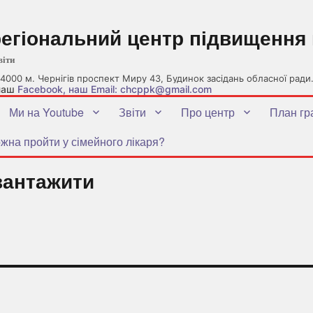
регіональний центр підвищення 
віти
4000 м. Чернігів проспект Миру 43, Будинок засідань обласної ради
 наш
Facebook
, наш Email: chcppk@gmail.com
Ми на Youtube
Звіти
Про центр
План гр
жна пройти у сімейного лікаря?
вантажити