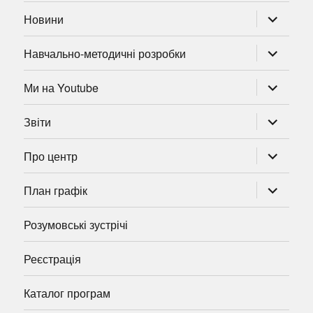
розгорну
Новини
підменю
розгорну
Навчально-методичні розробки
підменю
розгорну
Ми на Youtube
підменю
розгорну
Звіти
підменю
розгорну
Про центр
підменю
розгорну
План графік
підменю
Розумовські зустрічі
Реєстрація
Каталог програм