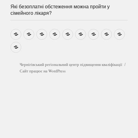
Які безоплатні обстеження можна пройти у
сімейного лікаря?
Новини
Навчально-
Ми
Звіти
Про
План
Розумовські
Реєстрація
Катал
методичні
на
центр
графік
зустрічі
прогр
розробки
Youtube
Які
безоплатні
обстеження
можна
Чернігівський регіональний центр підвищення кваліфікації
пройти
Сайт працює на WordPress
у
сімейного
лікаря?