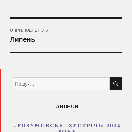
Навігація
записів
ОПРИЛЮДНЕНО В
Липень
ШУ
Пошук
за
запитом:
АНОНСИ
«РОЗУМОВСЬКІ ЗУСТРІЧІ» 2024
РОКУ