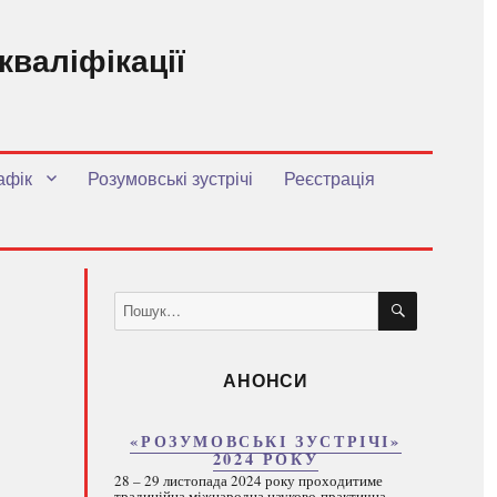
кваліфікації
.
афік
Розумовські зустрічі
Реєстрація
ШУКАТИ
Пошук
за
запитом:
АНОНСИ
«РОЗУМОВСЬКІ ЗУСТРІЧІ»
2024 РОКУ
28 – 29 листопада 2024 року проходитиме
традиційна міжнародна науково-практична...