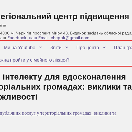
регіональний центр підвищення 
віти
4000 м. Чернігів проспект Миру 43, Будинок засідань обласної ради
 наш
Facebook
, наш Email: chcppk@gmail.com
Ми на Youtube
Звіти
Про центр
План гр
жна пройти у сімейного лікаря?
 інтелекту для вдосконалення
оріальних громадах: виклики та
жливості
публічних послуг у територіальних громадах: виклики та