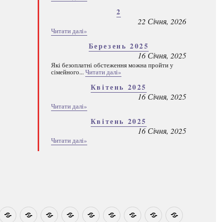
2
22 Січня, 2026
Читати далі»
Березень 2025
16 Січня, 2025
Які безоплатні обстеження можна пройти у
сімейного...
Читати далі»
Квітень 2025
16 Січня, 2025
Читати далі»
Квітень 2025
16 Січня, 2025
Читати далі»
овини
Навчально-
Ми
Звіти
Про
План
Розумовські
Реєстрація
Каталог
Які
методичні
на
центр
графік
зустрічі
програм
безоплатні