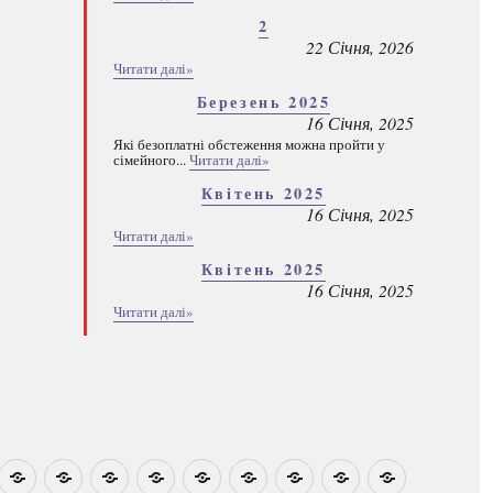
2
22 Січня, 2026
Читати далі»
Березень 2025
16 Січня, 2025
Які безоплатні обстеження можна пройти у
сімейного...
Читати далі»
Квітень 2025
16 Січня, 2025
Читати далі»
Квітень 2025
16 Січня, 2025
Читати далі»
овини
Навчально-
Ми
Звіти
Про
План
Розумовські
Реєстрація
Каталог
Які
методичні
на
центр
графік
зустрічі
програм
безоплатні