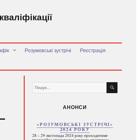
кваліфікації
.
афік
Розумовські зустрічі
Реєстрація
ШУКАТИ
Пошук
за
запитом:
АНОНСИ
«РОЗУМОВСЬКІ ЗУСТРІЧІ»
2024 РОКУ
28 – 29 листопада 2024 року проходитиме
традиційна міжнародна науково-практична...