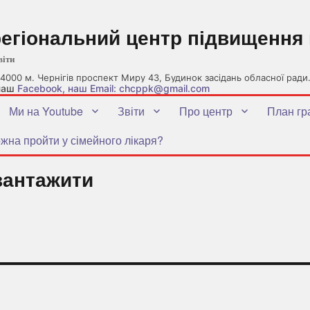
регіональний центр підвищення 
віти
4000 м. Чернігів проспект Миру 43, Будинок засідань обласної ради
 наш
Facebook
, наш Email: chcppk@gmail.com
Ми на Youtube
Звіти
Про центр
План гр
жна пройти у сімейного лікаря?
вантажити