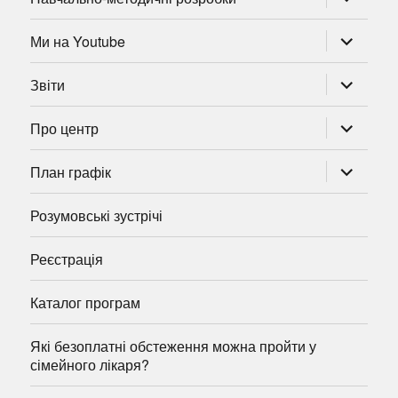
підменю
розгорну
Ми на Youtube
підменю
розгорну
Звіти
підменю
розгорну
Про центр
підменю
розгорну
План графік
підменю
Розумовські зустрічі
Реєстрація
Каталог програм
Які безоплатні обстеження можна пройти у
сімейного лікаря?