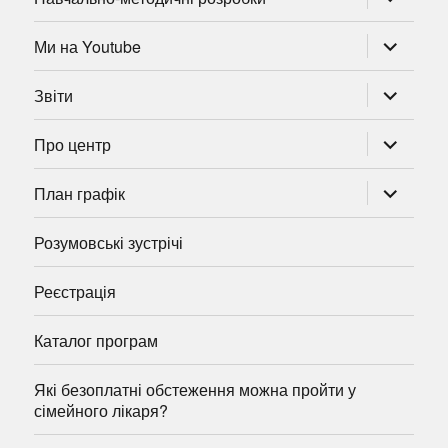
підменю
розгорну
Ми на Youtube
підменю
розгорну
Звіти
підменю
розгорну
Про центр
підменю
розгорну
План графік
підменю
Розумовські зустрічі
Реєстрація
Каталог програм
Які безоплатні обстеження можна пройти у
сімейного лікаря?