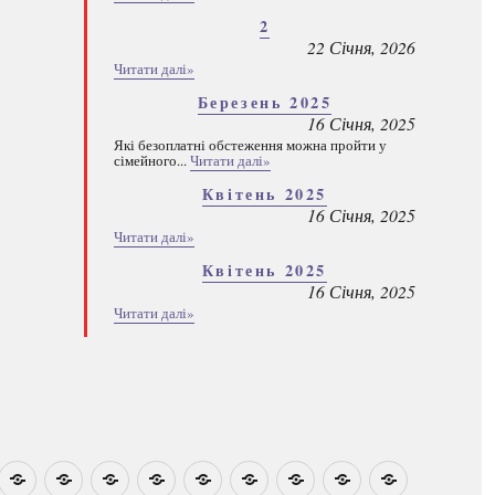
2
22 Січня, 2026
Читати далі»
Березень 2025
16 Січня, 2025
Які безоплатні обстеження можна пройти у
сімейного...
Читати далі»
Квітень 2025
16 Січня, 2025
Читати далі»
Квітень 2025
16 Січня, 2025
Читати далі»
овини
Навчально-
Ми
Звіти
Про
План
Розумовські
Реєстрація
Каталог
Які
методичні
на
центр
графік
зустрічі
програм
безоплатні