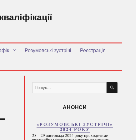
кваліфікації
.
афік
Розумовські зустрічі
Реєстрація
ШУКАТИ
Пошук
за
запитом:
АНОНСИ
«РОЗУМОВСЬКІ ЗУСТРІЧІ»
2024 РОКУ
28 – 29 листопада 2024 року проходитиме
традиційна міжнародна науково-практична...