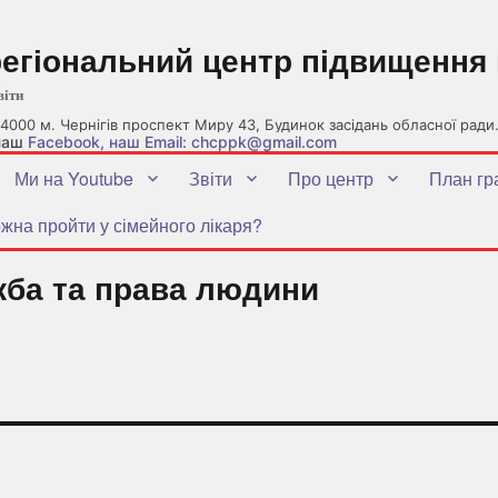
регіональний центр підвищення 
віти
4000 м. Чернігів проспект Миру 43, Будинок засідань обласної ради
 наш
Facebook
, наш Email: chcppk@gmail.com
Ми на Youtube
Звіти
Про центр
План гр
жна пройти у сімейного лікаря?
жба та права людини