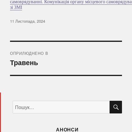
самоврядуванні. Комунікація органу місцевого самоврядув
зі ЗМІ
Оприлюднено
11 Листопада, 2024
Навігація
записів
ОПРИЛЮДНЕНО В
Травень
ШУ
Пошук
за
запитом:
АНОНСИ