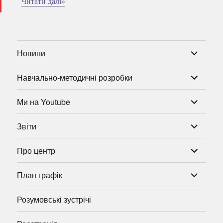
Читати далі»
розгорну
Новини
підменю
розгорну
Навчально-методичні розробки
підменю
розгорну
Ми на Youtube
підменю
розгорну
Звіти
підменю
розгорну
Про центр
підменю
розгорну
План графік
підменю
Розумовські зустрічі