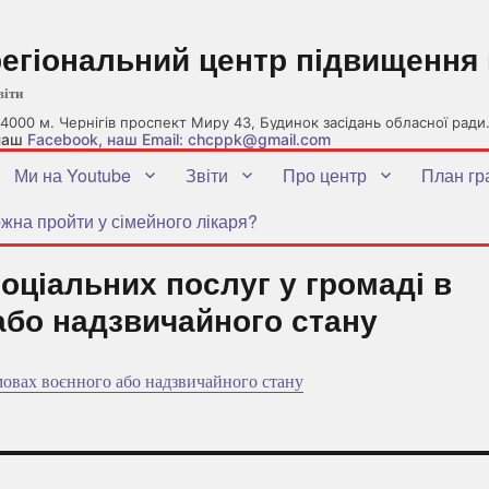
регіональний центр підвищення 
віти
4000 м. Чернігів проспект Миру 43, Будинок засідань обласної ради
 наш
Facebook
, наш Email: chcppk@gmail.com
Ми на Youtube
Звіти
Про центр
План гр
жна пройти у сімейного лікаря?
оціальних послуг у громаді в
або надзвичайного стану
мовах воєнного або надзвичайного стану