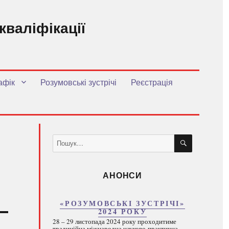
кваліфікації
.
афік
Розумовські зустрічі
Реєстрація
ШУКАТИ
Пошук
за
запитом:
АНОНСИ
«РОЗУМОВСЬКІ ЗУСТРІЧІ»
2024 РОКУ
28 – 29 листопада 2024 року проходитиме
традиційна міжнародна науково-практична...