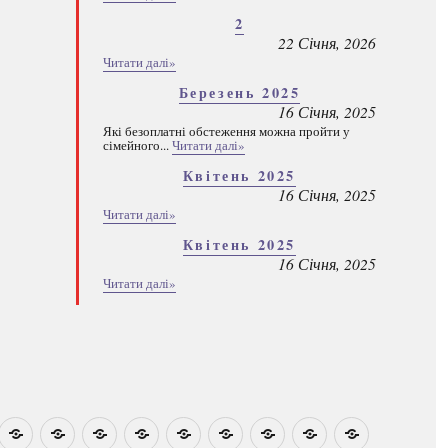
2
22 Січня, 2026
Читати далі»
Березень 2025
16 Січня, 2025
Які безоплатні обстеження можна пройти у
сімейного...
Читати далі»
Квітень 2025
16 Січня, 2025
Читати далі»
Квітень 2025
16 Січня, 2025
Читати далі»
овини
Навчально-
Ми
Звіти
Про
План
Розумовські
Реєстрація
Каталог
Які
методичні
на
центр
графік
зустрічі
програм
безоплатні