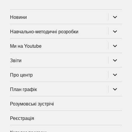
розгорну
Новини
підменю
розгорну
Навчально-методичні розробки
підменю
розгорну
Ми на Youtube
підменю
розгорну
Звіти
підменю
розгорну
Про центр
підменю
розгорну
План графік
підменю
Розумовські зустрічі
Реєстрація