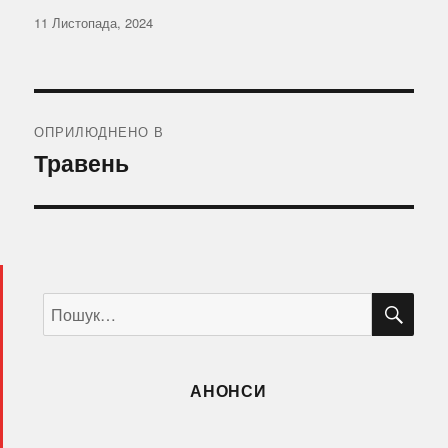
Оприлюднено
11 Листопада, 2024
Навігація
записів
ОПРИЛЮДНЕНО В
Травень
ШУ
Пошук
за
запитом:
АНОНСИ