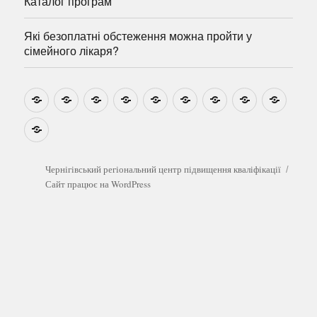
Каталог програм
Які безоплатні обстеження можна пройти у
сімейного лікаря?
Новини
Навчально-
Ми
Звіти
Про
План
Розумовські
Реєстрація
Катал
методичні
на
центр
графік
зустрічі
прогр
розробки
Youtube
Які
безоплатні
обстеження
можна
Чернігівський регіональний центр підвищення кваліфікації
пройти
Сайт працює на WordPress
у
сімейного
лікаря?