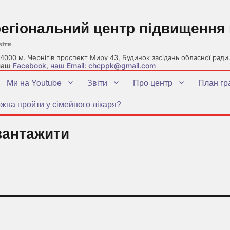
регіональний центр підвищення 
віти
4000 м. Чернігів проспект Миру 43, Будинок засідань обласної ради
 наш
Facebook
, наш Email: chcppk@gmail.com
Ми на Youtube
Звіти
Про центр
План гр
жна пройти у сімейного лікаря?
вантажити