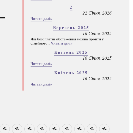
2
22 Січня, 2026
Читати далі»
Березень 2025
16 Січня, 2025
Які безоплатні обстеження можна пройти у
сімейного...
Читати далі»
Квітень 2025
16 Січня, 2025
Читати далі»
Квітень 2025
16 Січня, 2025
Читати далі»
овини
Навчально-
Ми
Звіти
Про
План
Розумовські
Реєстрація
Каталог
Які
методичні
на
центр
графік
зустрічі
програм
безоплатні