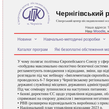
Чернігівський 
Сіверський центр післядипломної ос
Наша адреса: 1
Наш
Moodle
,
Новини
Навчально-методичні розробки
Каталог програм
Які безоплатні обстеження мо
У чому полягає політика Європейського Союзу у сфер
«побудова максимально екологічно безпечної системи 
регламентують поводження з відходами, зміни, що від
розглядали під час вебінару «Імплементація європейс
проводилось 6-7 березня у Чернігівському регіональном
державні службовці місцевих державних адміністрацій
Під час семінару зупинилися на наступних питаннях:
• базові директиви ЄС щодо управління відходами, об
спрямовані на охорону довкілля і зменшення негативни
• РВВ (розширена відповідальність виробника) з при
• Національний план управління відходами 2023 р.