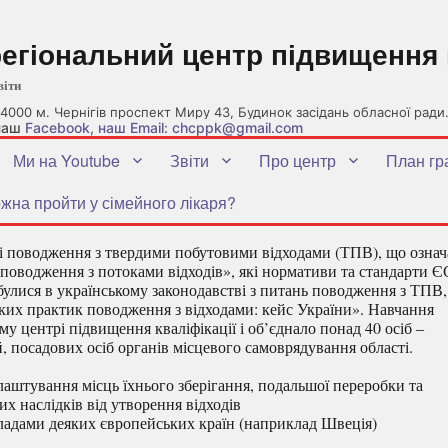
регіональний центр підвищення 
віти
4000 м. Чернігів проспект Миру 43, Будинок засідань обласної ради
 наш
Facebook
, наш Email: chcppk@gmail.com
Ми на Youtube
Звіти
Про центр
План гр
жна пройти у сімейного лікаря?
і поводження з твердими побутовими відходами (ТПВ), що означ
поводження з потоками відходів», які нормативи та стандарти Є
булися в українському законодавстві з питань поводження з ТПВ,
ьких практик поводження з відходами: кейс України». Навчання
у центрі підвищення кваліфікації і об’єднало понад 40 осіб ‒
, посадових осіб органів місцевого самоврядування області.
лаштування місць їхнього зберігання, подальшої переробки та
х наслідків від утворення відходів
кладами деяких європейських країн (наприклад Швеція)