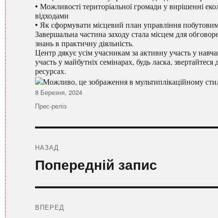
• Можливості територіальної громади у вирішенні ек
відходами
• Як сформувати місцевий план управління побутовим
Завершальна частина заходу стала місцем для обгово
знань в практичну діяльність.
Центр дякує усім учасникам за активну участь у навча
участь у майбутніх семінарах, будь ласка, звертайтеся
ресурсах.
Оприлюднено
8 Березня, 2024
Категорії
Прес-реліз
Навігація
записів
НАЗАД
Попередній
Попередній запис
запис:
ВПЕРЕД