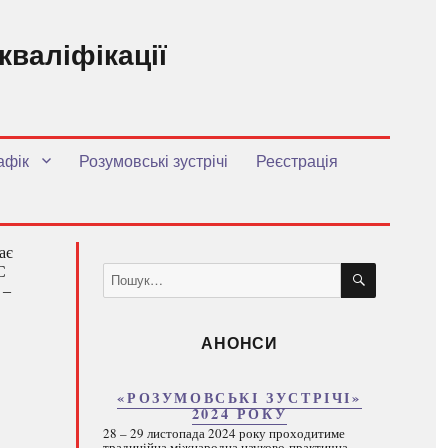
кваліфікації
.
афік
Розумовські зустрічі
Реєстрація
ає
ШУКАТИ
С
Пошук
 ‒
за
запитом:
АНОНСИ
«РОЗУМОВСЬКІ ЗУСТРІЧІ»
2024 РОКУ
28 – 29 листопада 2024 року проходитиме
традиційна міжнародна науково-практична...