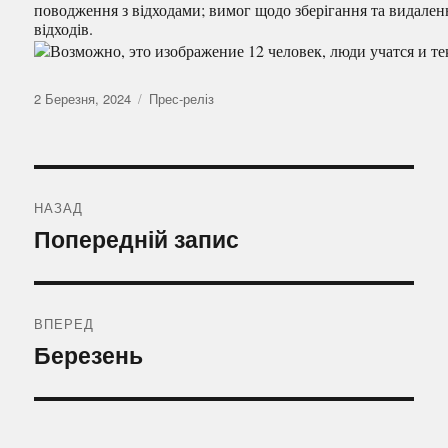
поводження з відходами; вимог щодо зберігання та видален
відходів.
Оприлюднено
Категорії
2 Березня, 2024
Прес-реліз
Навігація
записів
НАЗАД
Попередній
Попередній запис
запис:
ВПЕРЕД
Наступний
Березень
запис: