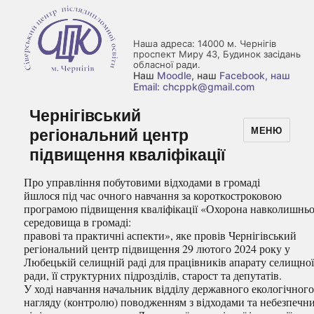
Наша адреса: 14000 м. Чернігів
проспект Миру 43, Будинок засідань
обласної ради.
Наш
Moodle
, наш
Facebook
, наш
Email: chcppk@gmail.com
Чернігівський
регіональний центр
МЕНЮ
підвищення кваліфікації
Про управління побутовими відходами в громаді
йшлося під час очного навчання за короткостроковою
програмою підвищення кваліфікації «Охорона навколишнь
середовища в громаді:
правові та практичні аспекти», яке провів Чернігівський
регіональний центр підвищення 29 лютого 2024 року у
Любецькій селищній раді для працівників апарату селищно
ради, її структурних підрозділів, старост та депутатів.
У ході навчання начальник відділу державного екологічног
нагляду (контролю) поводженням з відходами та небезпечн