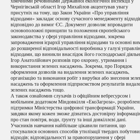
хімічними речовинами Державної екологічної інспекції у
Чернігівській області Ігор Михайлов акцентував увагу
присутніх на тому, що Закон України «Про управління
відходами» закладає основу сучасного менеджменту відході
відповідно до вимог ЄС. Документ дозволяє впровадити
основоположні принципи та положення європейського
законодавства у сфері управління відходами, зокрема
запровадження ієрархії управління відходами та основні ви
до розширеної відповідальності виробника у галузі управлі
відходами, що виникли внаслідок його господарської діяльн
Ігор Анатолійович розповів про охорону, утримання і
використання зелених насаджень. Зокрема, про Порядок
оформлення дозволів на видалення зелених насаджень,
організацію та виконання робіт з вирубки або знесення зел
насаджень та оформлення підприємством результатів видал
зелених насаджень тощо.
А також ознайомив слухачів із офіційним вебресурсом і
мобільним додатоком Міндовкілля «ЕкоЗагроза», розроблен
підтримки Міністерства цифрової трансформації України,
завдяки якому кожен зможе дізнатись достовірну інформац
про стан повітря, води, ґрунту та інші довкіллєві дані.
Учасників навчання найбільше цікавили питання, що
стосувалися основних способів утилізації твердих побутов
відходів; відповідальності за правопорушення у сфері