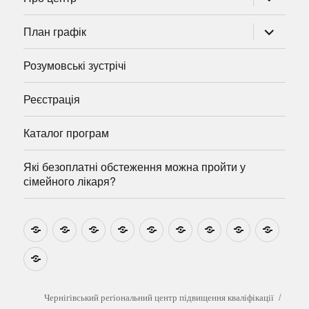
підменю
розгорну
План графік
підменю
Розумовські зустрічі
Реєстрація
Каталог програм
Які безоплатні обстеження можна пройти у
сімейного лікаря?
Новини
Навчально-
Ми
Звіти
Про
План
Розумовські
Реєстрація
Катал
методичні
на
центр
графік
зустрічі
прогр
розробки
Youtube
Які
безоплатні
обстеження
можна
Чернігівський регіональний центр підвищення кваліфікації
пройти