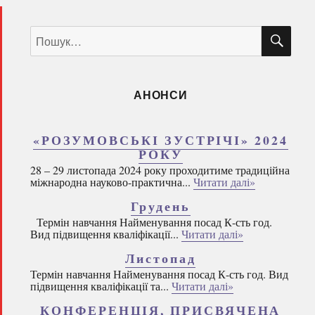
ШУ
Пошук
за
запитом:
АНОНСИ
«РОЗУМОВСЬКІ ЗУСТРІЧІ» 2024
РОКУ
28 – 29 листопада 2024 року проходитиме традиційна
міжнародна науково-практична...
Читати далі»
Грудень
Термін навчання Найменування посад К-сть год.
Вид підвищення кваліфікації...
Читати далі»
Листопад
Термін навчання Найменування посад К-сть год. Вид
підвищення кваліфікації та...
Читати далі»
КОНФЕРЕНЦІЯ, ПРИСВЯЧЕНА