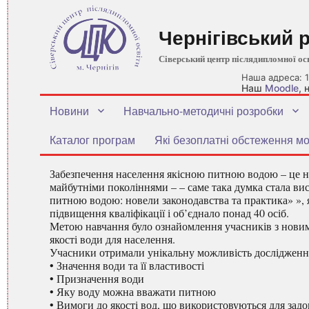
Чернігівський 
Сіверський центр післядипломної ос
Наша адреса: 1
Наш
Moodle
,
Новини
Навчально-методичні розробки
Каталог програм
Які безоплатні обстеження мо
Забезпечення населення якісною питною водою – це не
майбутніми поколіннями – – саме така думка стала в
питною водою: новели законодавства та практика» », 
підвищення кваліфікації і об’єднало понад 40 осіб.
Метою навчання було ознайомлення учасників з новим
якості води для населення.
Учасники отримали унікальну можливість дослідження 
• Значення води та її властивості
• Призначення води
• Яку воду можна вважати питною
• Вимоги до якості вод, що використовуються для зад