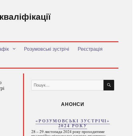
кваліфікації
.
афік
Розумовські зустрічі
Реєстрація
ШУКАТИ
ю
Пошук
рі
за
запитом:
АНОНСИ
«РОЗУМОВСЬКІ ЗУСТРІЧІ»
2024 РОКУ
28 – 29 листопада 2024 року проходитиме
традиційна міжнародна науково-практична...