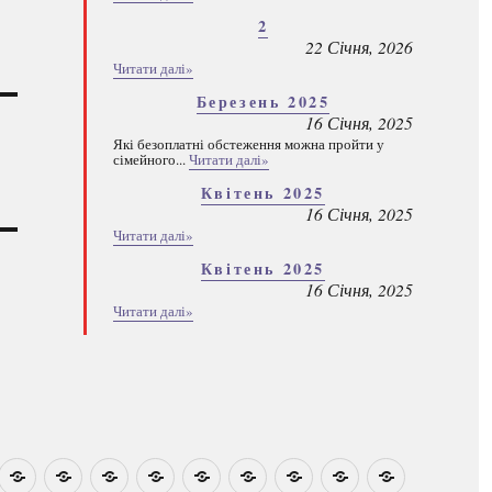
2
22 Січня, 2026
Читати далі»
Березень 2025
16 Січня, 2025
Які безоплатні обстеження можна пройти у
сімейного...
Читати далі»
Квітень 2025
16 Січня, 2025
Читати далі»
Квітень 2025
16 Січня, 2025
Читати далі»
овини
Навчально-
Ми
Звіти
Про
План
Розумовські
Реєстрація
Каталог
Які
методичні
на
центр
графік
зустрічі
програм
безоплатні