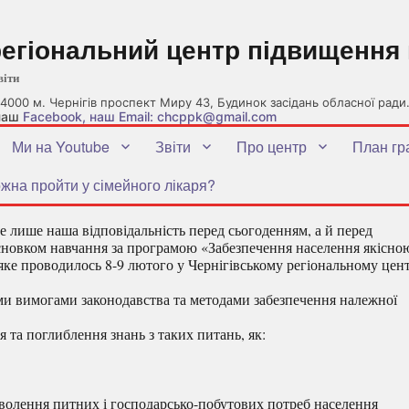
регіональний центр підвищення 
віти
4000 м. Чернігів проспект Миру 43, Будинок засідань обласної ради
 наш
Facebook
, наш Email: chcppk@gmail.com
Ми на Youtube
Звіти
Про центр
План гр
жна пройти у сімейного лікаря?
 лише наша відповідальність перед сьогоденням, а й перед
исновком навчання за програмою «Забезпечення населення якісно
яке проводилось 8-9 лютого у Чернігівському регіональному цент
и вимогами законодавства та методами забезпечення належної
та поглиблення знань з таких питань, як:
оволення питних і господарсько-побутових потреб населення