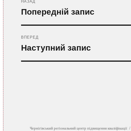
записів
НАЗАД
Попередній
Попередній запис
запис:
ВПЕРЕД
Наступний
Наступний запис
запис:
Чернігівський регіональний центр підвищення кваліфікації