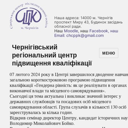
Наша адреса: 14000 м. Чернігів
проспект Миру 43, Будинок засідань
обласної ради.
Наш
Moodle
, наш
Facebook
, наш
Email: chcppk@gmail.com
Чернігівський
регіональний центр
МЕНЮ
підвищення кваліфікації
07 лютого 2024 року в Центрі завершилося дводенне навчан
загальною короткостроковою програмою підвищення
кваліфікації «Гендерна рівність: як це реалізувати в органах
виконавчої влади та місцевого самоврядування».
Сьогодні ця тема актуальна і викликає значний інтерес у
державних службовців та посадових осіб місцевого
самоврядування області. Група слухачів в кількості 130 осіб
зареєструвалась за кілька годин.
Відкрив семінар директор Центру, кандидат історичних на
Володимир Миколайович Бойко.