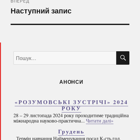
ВПЕРЕД
Наступний
Наступний запис
запис:
ШУ
Пошук
за
запитом:
АНОНСИ
«РОЗУМОВСЬКІ ЗУСТРІЧІ» 2024
РОКУ
28 – 29 листопада 2024 року проходитиме традиційна
міжнародна науково-практична...
Читати далі»
Грудень
Термін навчання Найменування посад К-сть год.