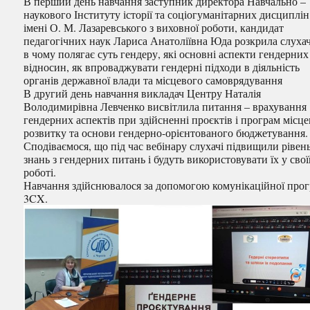
В перший день навчання заступник директора Навчально –
наукового Інституту історії та соціогуманітарних дисциплін
імені О. М. Лазаревського з виховної роботи, кандидат
педагогічних наук Лариса Анатоліївна Юда розкрила слуха
в чому полягає суть гендеру, які основні аспекти гендерних
відносин, як впроваджувати гендерні підходи в діяльність
органів державної влади та місцевого самоврядування
В другий день навчання викладач Центру Наталія
Володимирівна Левченко висвітлила питання – врахування
гендерних аспектів при здійсненні проєктів і програм місц
розвитку та основи гендерно-орієнтованого бюджетування.
Сподіваємося, що під час вебінару слухачі підвищили рівен
знань з гендерних питань і будуть використовувати їх у сво
роботі.
Навчання здійснювалося за допомогою комунікаційної про
3CX.