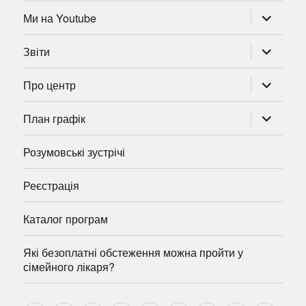
розгорну
Ми на Youtube
підменю
розгорну
Звіти
підменю
розгорну
Про центр
підменю
розгорну
План графік
підменю
Розумовські зустрічі
Реєстрація
Каталог програм
Які безоплатні обстеження можна пройти у
сімейного лікаря?