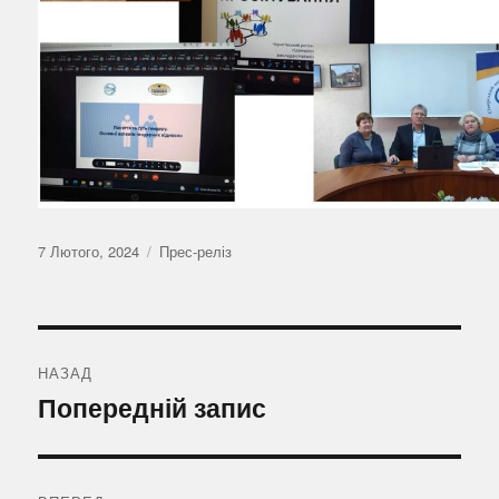
Оприлюднено
Категорії
7 Лютого, 2024
Прес-реліз
Навігація
записів
НАЗАД
Попередній
Попередній запис
запис: